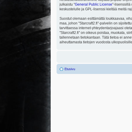
julkaistu "
General Public License
"-lisenssill
keskustelulle ja GPL-lisenssi kieltää meitä ra
Suostut olemaan esittämättä loukkaavaa, viha
maa, johon "Starcraft2.fi"-palvelin on sijoitett
tarvittaessa internet-yhteydentarjoajaasi otet
"Starcraft2.fi" on oikeus poistaa, muokata, sii
tallennetaan tietokantaan. Tätä tietoa ei ann
aiheuttamasta tietojen vuodosta ulkopuolisille
Etusivu