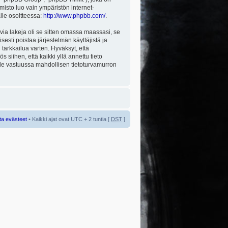
misto luo vain ympäristön internet-
aile osoitteessa:
http://www.phpbb.com/
.
via lakeja oli se sitten omassa maassasi, se
isesti poistaa järjestelmän käyttäjistä ja
tarkkailua varten. Hyväksyt, että
 siihen, että kaikki yllä annettu tieto
 ole vastuussa mahdollisen tietoturvamurron
ta evästeet
• Kaikki ajat ovat UTC + 2 tuntia [
DST
]