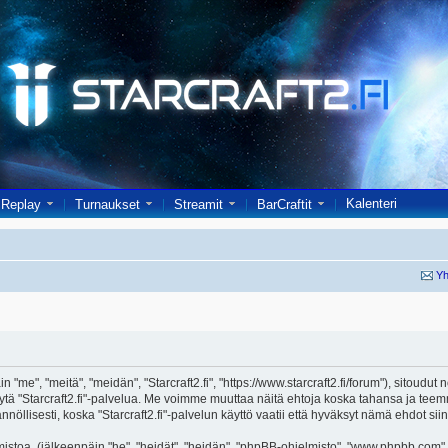
Kalenteri
Replay
Turnaukset
Streamit
BarCraftit
Yh
in "me", "meitä", "meidän", "Starcraft2.fi", "https://www.starcraft2.fi/forum"), sitoud
i käytä "Starcraft2.fi"-palvelua. Me voimme muuttaa näitä ehtoja koska tahansa j
öllisesti, koska "Starcraft2.fi"-palvelun käyttö vaatii että hyväksyt nämä ehdot siin
toa, (jälkeenpäin "he", "heidät", "heidän", "phpBB-ohjelmisto", "www.phpbb.com", 