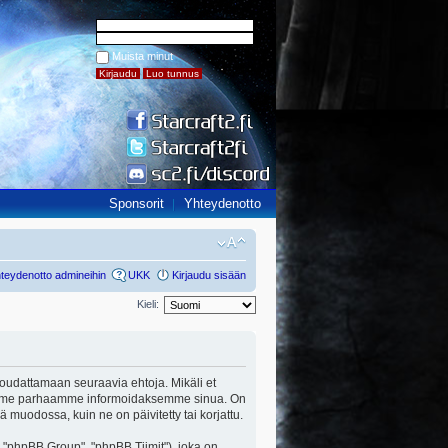
Muista minut
Sponsorit
Yhteydenotto
teydenotto admineihin
UKK
Kirjaudu sisään
Kieli:
ut noudattamaan seuraavia ehtoja. Mikäli et
a teemme parhaamme informoidaksemme sinua. On
ä muodossa, kuin ne on päivitetty tai korjattu.
"phpBB Group", "phpBB Tiimit"), joka on