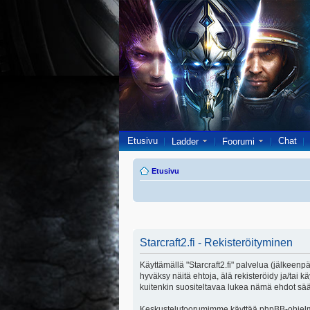
Etusivu
Chat
Ladder
Foorumi
Etusivu
Starcraft2.fi - Rekisteröityminen
Käyttämällä "Starcraft2.fi" palvelua (jälkeenpä
hyväksy näitä ehtoja, älä rekisteröidy ja/ta
kuitenkin suositeltavaa lukea nämä ehdot säänn
Keskustelufoorumimme käyttää phpBB-ohjelmis