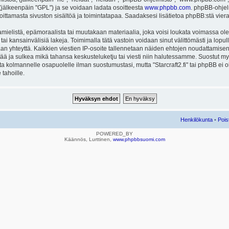
ä (jälkeenpäin "GPL") ja se voidaan ladata osoitteesta
www.phpbb.com
. phpBB-ohjel
joittamasta sivuston sisältöä ja toimintatapaa. Saadaksesi lisätietoa phpBB:stä vier
mielistä, epämoraalista tai muutakaan materiaalia, joka voisi loukata voimassa ole
u tai kansainvälisiä lakeja. Toimimalla tätä vastoin voidaan sinut välittömästi ja lopull
aan yhteyttä. Kaikkien viestien IP-osoite tallennetaan näiden ehtojen noudattamisen 
rtää ja sulkea mikä tahansa keskusteluketju tai viesti niin halutessamme. Suostut myös
eta kolmannelle osapuolelle ilman suostumustasi, mutta "Starcraft2.fi" tai phpBB ei
 tahoille.
Henkilökunta
•
Pois
POWERED_BY
Käännös, Lurttinen,
www.phpbbsuomi.com