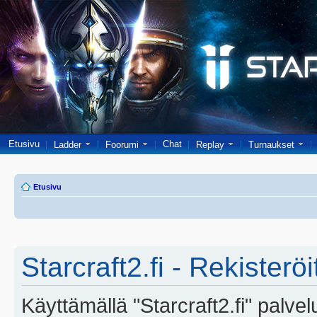
Etusivu
Chat
Ladder
Foorumi
Replay
Turnaukset
Etusivu
Starcraft2.fi - Rekisterö
Käyttämällä "Starcraft2.fi" palve