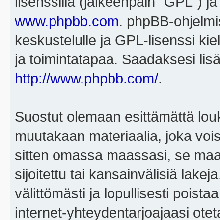
lisenssillä (jälkeenpäin "GPL") j
www.phpbb.com
. phpBB-ohjelmis
keskustelulle ja GPL-lisenssi kie
ja toimintatapaa. Saadaksesi lisä
http://www.phpbb.com/
.
Suostut olemaan esittämättä louk
muutakaan materiaalia, joka voisi
sitten omassa maassasi, se maa, 
sijoitettu tai kansainvälisiä lake
välittömästi ja lopullisesti poista
internet-yhteydentarjoajaasi otet