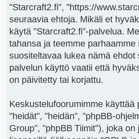
"Starcraft2.fi", "https://www.star
seuraavia ehtoja. Mikäli et hyväks
käytä "Starcraft2.fi"-palvelua. 
tahansa ja teemme parhaamme i
suositeltavaa lukea nämä ehdot sä
palvelun käyttö vaatii että hyvä
on päivitetty tai korjattu.
Keskustelufoorumimme käyttää p
"heidät", "heidän", "phpBB-ohje
Group", "phpBB Tiimit"), joka on j