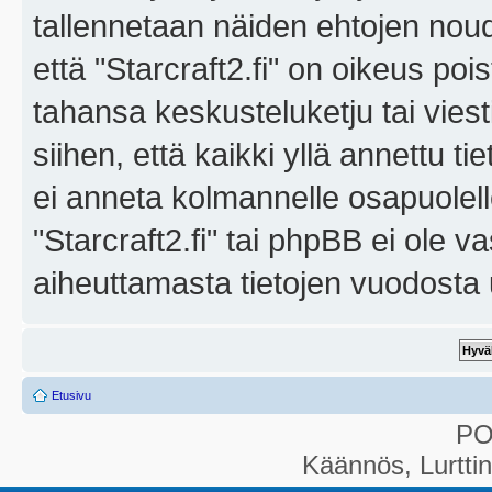
tallennetaan näiden ehtojen noud
että "Starcraft2.fi" on oikeus poi
tahansa keskusteluketju tai vies
siihen, että kaikki yllä annettu ti
ei anneta kolmannelle osapuolel
"Starcraft2.fi" tai phpBB ei ole 
aiheuttamasta tietojen vuodosta ul
Etusivu
P
Käännös, Lurtti