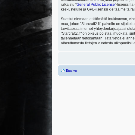
julkaistu "
General Public License
"-lisenssill
keskustelulle ja GPL-lisenssi kieltää meitä ra
Suostut olemaan esittämättä loukkaavaa, viha
maa, johon "Starcraft2.fi"-palvelin on sijoitett
tarvittaessa internet-yhteydentarjoajaasi otet
"Starcraft2.fi" on oikeus poistaa, muokata, sii
tallennetaan tietokantaan. Tätä tietoa ei ann
aiheuttamasta tietojen vuodosta ulkopuolisille
Etusivu