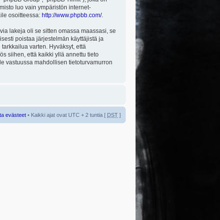
misto luo vain ympäristön internet-
aile osoitteessa:
http://www.phpbb.com/
.
via lakeja oli se sitten omassa maassasi, se
isesti poistaa järjestelmän käyttäjistä ja
tarkkailua varten. Hyväksyt, että
 siihen, että kaikki yllä annettu tieto
 ole vastuussa mahdollisen tietoturvamurron
ta evästeet
• Kaikki ajat ovat UTC + 2 tuntia [
DST
]