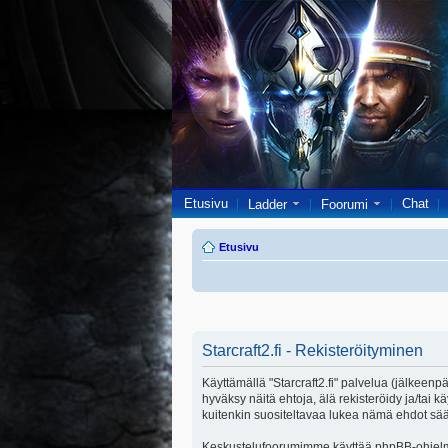
Etusivu
Chat
Ladder
Foorumi
Etusivu
Starcraft2.fi - Rekisteröityminen
Käyttämällä "Starcraft2.fi" palvelua (jälkeenpä
hyväksy näitä ehtoja, älä rekisteröidy ja/ta
kuitenkin suositeltavaa lukea nämä ehdot säänn
Keskustelufoorumimme käyttää phpBB-ohjelmis