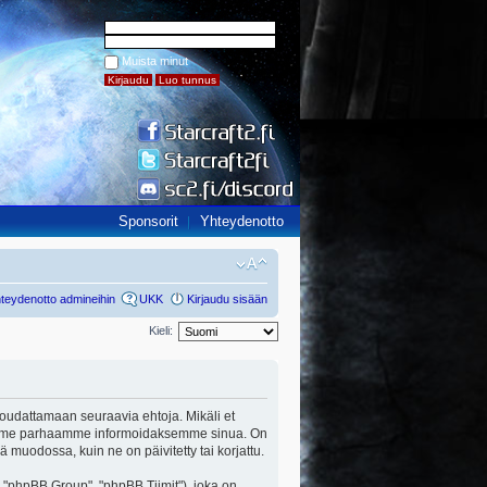
Muista minut
Sponsorit
Yhteydenotto
teydenotto admineihin
UKK
Kirjaudu sisään
Kieli:
ut noudattamaan seuraavia ehtoja. Mikäli et
a teemme parhaamme informoidaksemme sinua. On
ä muodossa, kuin ne on päivitetty tai korjattu.
"phpBB Group", "phpBB Tiimit"), joka on