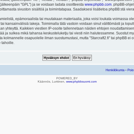
ä (jälkeenpäin "GPL") ja se voidaan ladata osoitteesta
www.phpbb.com
. phpBB-ohjel
joittamasta sivuston sisältöä ja toimintatapaa. Saadaksesi lisätietoa phpBB:stä vier
mielistä, epämoraalista tai muutakaan materiaalia, joka voisi loukata voimassa ole
u tai kansainvälisiä lakeja. Toimimalla tätä vastoin voidaan sinut välittömästi ja lopull
aan yhteyttä. Kaikkien viestien IP-osoite tallennetaan näiden ehtojen noudattamisen 
rtää ja sulkea mikä tahansa keskusteluketju tai viesti niin halutessamme. Suostut myös
eta kolmannelle osapuolelle ilman suostumustasi, mutta "Starcraft2.fi" tai phpBB ei
 tahoille.
Henkilökunta
•
Pois
POWERED_BY
Käännös, Lurttinen,
www.phpbbsuomi.com