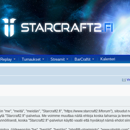
Kalenteri
Replay
Turnaukset
Streamit
BarCraftit
Yh
in "me", "meitä", "meidän", "Starcraft2.fi", "https://www.starcraft2.fi/forum"), sitoud
i käytä "Starcraft2.fi"-palvelua. Me voimme muuttaa näitä ehtoja koska tahansa j
öllisesti, koska "Starcraft2.fi"-palvelun käyttö vaatii että hyväksyt nämä ehdot siin
toa, (jälkeenpäin "he", "heidät", "heidän", "phpBB-ohjelmisto", "www.phpbb.com", 