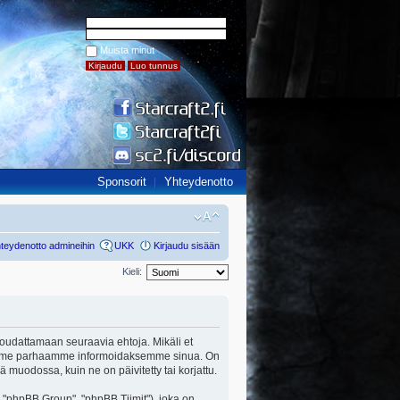
Muista minut
Sponsorit
Yhteydenotto
teydenotto admineihin
UKK
Kirjaudu sisään
Kieli:
ut noudattamaan seuraavia ehtoja. Mikäli et
a teemme parhaamme informoidaksemme sinua. On
ä muodossa, kuin ne on päivitetty tai korjattu.
"phpBB Group", "phpBB Tiimit"), joka on