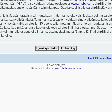
ä (jälkeenpäin "GPL") ja se voidaan ladata osoitteesta
www.phpbb.com
. phpBB-ohjel
joittamasta sivuston sisältöä ja toimintatapaa. Saadaksesi lisätietoa phpBB:stä vier
mielistä, epämoraalista tai muutakaan materiaalia, joka voisi loukata voimassa ole
u tai kansainvälisiä lakeja. Toimimalla tätä vastoin voidaan sinut välittömästi ja lopull
aan yhteyttä. Kaikkien viestien IP-osoite tallennetaan näiden ehtojen noudattamisen 
rtää ja sulkea mikä tahansa keskusteluketju tai viesti niin halutessamme. Suostut myös
eta kolmannelle osapuolelle ilman suostumustasi, mutta "Starcraft2.fi" tai phpBB ei
 tahoille.
Henkilökunta
•
Pois
POWERED_BY
Käännös, Lurttinen,
www.phpbbsuomi.com