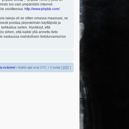
misto luo vain ympäristön internet-
aile osoitteessa:
http://www.phpbb.com/
.
via lakeja oli se sitten omassa maassasi, se
isesti poistaa järjestelmän käyttäjistä ja
tarkkailua varten. Hyväksyt, että
 siihen, että kaikki yllä annettu tieto
 ole vastuussa mahdollisen tietoturvamurron
ta evästeet
• Kaikki ajat ovat UTC + 2 tuntia [
DST
]