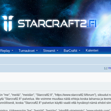
Kalenteri
Replay
Turnaukset
Streamit
BarCraftit
Yh
in "me", "meitä", "meidän", "Starcraft2.fi", "https://www.starcraft2.fi/forum"), sitoud
i käytä "Starcraft2.fi"-palvelua. Me voimme muuttaa näitä ehtoja koska tahansa j
öllisesti, koska "Starcraft2.fi"-palvelun käyttö vaatii että hyväksyt nämä ehdot siin
toa, (jälkeenpäin "he", "heidät", "heidän", "phpBB-ohjelmisto", "www.phpbb.com", 