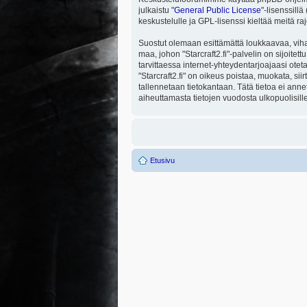
julkaistu "
General Public License
"-lisenssill
keskustelulle ja GPL-lisenssi kieltää meitä ra
Suostut olemaan esittämättä loukkaavaa, viha
maa, johon "Starcraft2.fi"-palvelin on sijoitett
tarvittaessa internet-yhteydentarjoajaasi otet
"Starcraft2.fi" on oikeus poistaa, muokata, sii
tallennetaan tietokantaan. Tätä tietoa ei ann
aiheuttamasta tietojen vuodosta ulkopuolisille
Etusivu