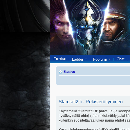
Etusivu
Chat
Ladder
Foorumi
Etusivu
Starcraft2.fi - Rekisteröityminen
Käyttämällä "Starcraft2.fi" palvelua (jälkeenpä
hyväksy näitä ehtoja, älä rekisteröidy ja/ta
kuitenkin suositeltavaa lukea nämä ehdot säänn
Keskustelufoorumimme käyttää phpBB-ohjelmis