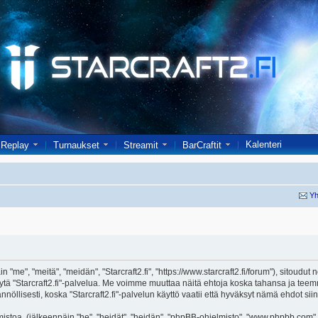
Kalenteri
Replay
Turnaukset
Streamit
BarCraftit
Yh
in "me", "meitä", "meidän", "Starcraft2.fi", "https://www.starcraft2.fi/forum"), sitoud
i käytä "Starcraft2.fi"-palvelua. Me voimme muuttaa näitä ehtoja koska tahansa j
öllisesti, koska "Starcraft2.fi"-palvelun käyttö vaatii että hyväksyt nämä ehdot siin
toa, (jälkeenpäin "he", "heidät", "heidän", "phpBB-ohjelmisto", "www.phpbb.com", 