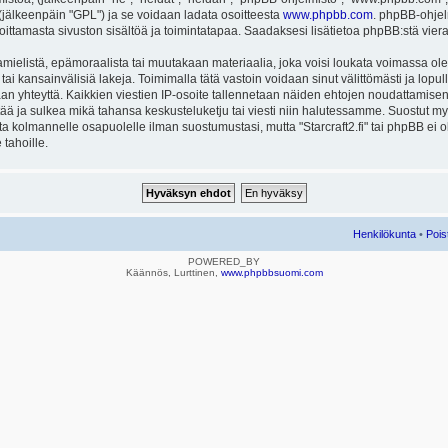
ä (jälkeenpäin "GPL") ja se voidaan ladata osoitteesta
www.phpbb.com
. phpBB-ohjel
joittamasta sivuston sisältöä ja toimintatapaa. Saadaksesi lisätietoa phpBB:stä vier
mielistä, epämoraalista tai muutakaan materiaalia, joka voisi loukata voimassa ole
u tai kansainvälisiä lakeja. Toimimalla tätä vastoin voidaan sinut välittömästi ja lopull
aan yhteyttä. Kaikkien viestien IP-osoite tallennetaan näiden ehtojen noudattamisen 
rtää ja sulkea mikä tahansa keskusteluketju tai viesti niin halutessamme. Suostut myös
eta kolmannelle osapuolelle ilman suostumustasi, mutta "Starcraft2.fi" tai phpBB ei
 tahoille.
Henkilökunta
•
Pois
POWERED_BY
Käännös, Lurttinen,
www.phpbbsuomi.com