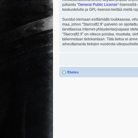
julkaistu "
General Public License
"-lisenssill
keskustelulle ja GPL-lisenssi kieltää meitä ra
Suostut olemaan esittämättä loukkaavaa, viha
maa, johon "Starcraft2.fi"-palvelin on sijoitett
tarvittaessa internet-yhteydentarjoajaasi otet
"Starcraft2.fi" on oikeus poistaa, muokata, sii
tallennetaan tietokantaan. Tätä tietoa ei ann
aiheuttamasta tietojen vuodosta ulkopuolisille
Etusivu