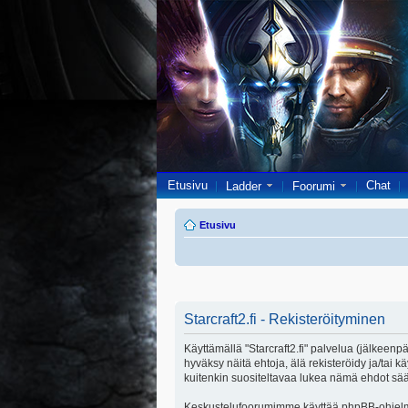
Etusivu
Chat
Ladder
Foorumi
Etusivu
Starcraft2.fi - Rekisteröityminen
Käyttämällä "Starcraft2.fi" palvelua (jälkeenpä
hyväksy näitä ehtoja, älä rekisteröidy ja/ta
kuitenkin suositeltavaa lukea nämä ehdot säänn
Keskustelufoorumimme käyttää phpBB-ohjelmis