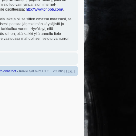
misto luo vain ympäristön internet-
aile osoitteessa:
http://www.phpbb.com/
.
via lakeja oli se sitten omassa maassasi, se
isesti poistaa järjestelmän käyttäjistä ja
tarkkailua varten. Hyväksyt, että
 siihen, että kaikki yllä annettu tieto
 ole vastuussa mahdollisen tietoturvamurron
ta evästeet
• Kaikki ajat ovat UTC + 2 tuntia [
DST
]