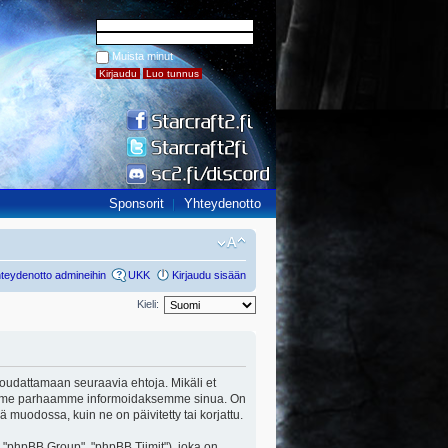
Muista minut
Sponsorit
Yhteydenotto
teydenotto admineihin
UKK
Kirjaudu sisään
Kieli:
ut noudattamaan seuraavia ehtoja. Mikäli et
a teemme parhaamme informoidaksemme sinua. On
ä muodossa, kuin ne on päivitetty tai korjattu.
"phpBB Group", "phpBB Tiimit"), joka on