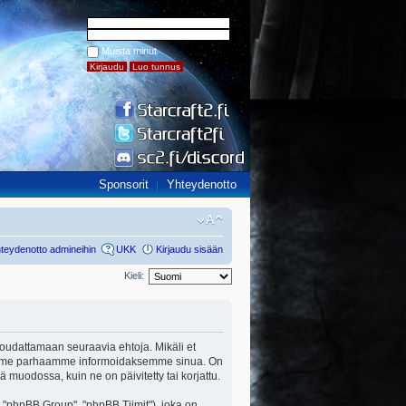
Muista minut
Sponsorit
Yhteydenotto
teydenotto admineihin
UKK
Kirjaudu sisään
Kieli:
ut noudattamaan seuraavia ehtoja. Mikäli et
a teemme parhaamme informoidaksemme sinua. On
ä muodossa, kuin ne on päivitetty tai korjattu.
"phpBB Group", "phpBB Tiimit"), joka on