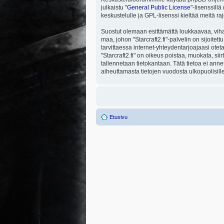
julkaistu "
General Public License
"-lisenssill
keskustelulle ja GPL-lisenssi kieltää meitä ra
Suostut olemaan esittämättä loukkaavaa, viha
maa, johon "Starcraft2.fi"-palvelin on sijoitett
tarvittaessa internet-yhteydentarjoajaasi otet
"Starcraft2.fi" on oikeus poistaa, muokata, sii
tallennetaan tietokantaan. Tätä tietoa ei ann
aiheuttamasta tietojen vuodosta ulkopuolisille
Etusivu