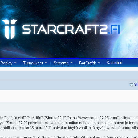
Kalenteri
Replay
Turnaukset
Streamit
BarCraftit
Yh
in "me", "meitä", "meidän", "Starcraft2.fi", "https://www.starcraft2.fi/forum"), sitoud
i käytä "Starcraft2.fi"-palvelua. Me voimme muuttaa näitä ehtoja koska tahansa j
öllisesti, koska "Starcraft2.fi"-palvelun käyttö vaatii että hyväksyt nämä ehdot siin
toa, (jälkeenpäin "he", "heidät", "heidän", "phpBB-ohjelmisto", "www.phpbb.com", 