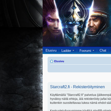
Etusivu
Chat
Ladder
Foorumi
Etusivu
Starcraft2.fi - Rekisteröityminen
Käyttämällä "Starcraft2.fi" palvelua (jälkeenpä
hyväksy näitä ehtoja, älä rekisteröidy ja/ta
kuitenkin suositeltavaa lukea nämä ehdot säänn
Keskustelufoorumimme käyttää phpBB-ohjelmis