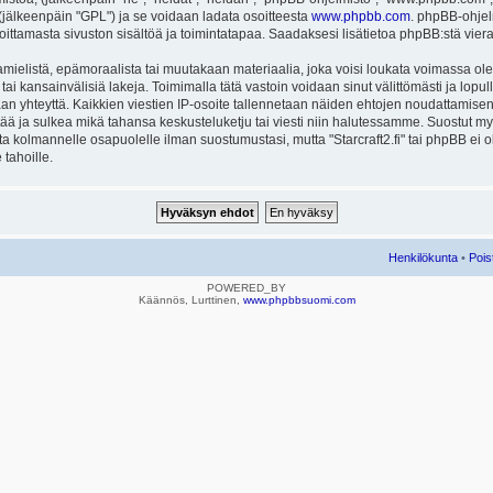
ä (jälkeenpäin "GPL") ja se voidaan ladata osoitteesta
www.phpbb.com
. phpBB-ohjel
joittamasta sivuston sisältöä ja toimintatapaa. Saadaksesi lisätietoa phpBB:stä vier
mielistä, epämoraalista tai muutakaan materiaalia, joka voisi loukata voimassa ole
u tai kansainvälisiä lakeja. Toimimalla tätä vastoin voidaan sinut välittömästi ja lopull
aan yhteyttä. Kaikkien viestien IP-osoite tallennetaan näiden ehtojen noudattamisen 
rtää ja sulkea mikä tahansa keskusteluketju tai viesti niin halutessamme. Suostut myös
eta kolmannelle osapuolelle ilman suostumustasi, mutta "Starcraft2.fi" tai phpBB ei
 tahoille.
Henkilökunta
•
Pois
POWERED_BY
Käännös, Lurttinen,
www.phpbbsuomi.com