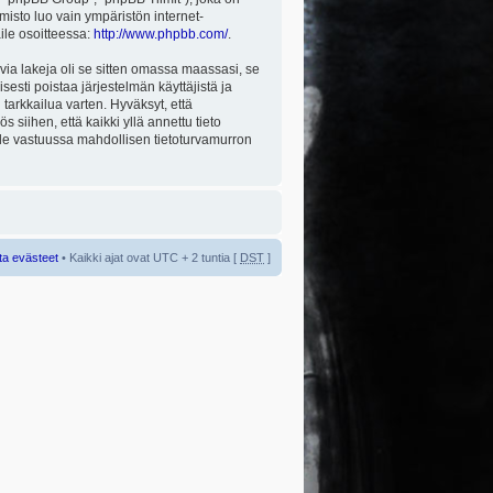
misto luo vain ympäristön internet-
aile osoitteessa:
http://www.phpbb.com/
.
via lakeja oli se sitten omassa maassasi, se
isesti poistaa järjestelmän käyttäjistä ja
tarkkailua varten. Hyväksyt, että
 siihen, että kaikki yllä annettu tieto
 ole vastuussa mahdollisen tietoturvamurron
ta evästeet
• Kaikki ajat ovat UTC + 2 tuntia [
DST
]