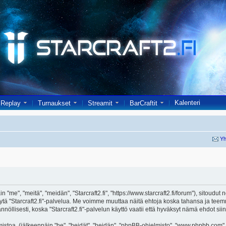
Kalenteri
Replay
Turnaukset
Streamit
BarCraftit
Yh
in "me", "meitä", "meidän", "Starcraft2.fi", "https://www.starcraft2.fi/forum"), sitoud
i käytä "Starcraft2.fi"-palvelua. Me voimme muuttaa näitä ehtoja koska tahansa j
öllisesti, koska "Starcraft2.fi"-palvelun käyttö vaatii että hyväksyt nämä ehdot siin
toa, (jälkeenpäin "he", "heidät", "heidän", "phpBB-ohjelmisto", "www.phpbb.com", 