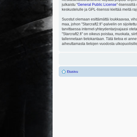
julkaistu "
General Public License
"-lisenssill
keskustelulle ja GPL-lisenssi kieltää meitä ra
Suostut olemaan esittämättä loukkaavaa, viha
maa, johon "Starcraft2.fi"-palvelin on sijoitett
tarvittaessa internet-yhteydentarjoajaasi otet
"Starcraft2.fi" on oikeus poistaa, muokata, sii
tallennetaan tietokantaan. Tätä tietoa ei ann
aiheuttamasta tietojen vuodosta ulkopuolisille
Etusivu