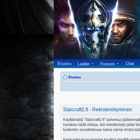
Etusivu
Chat
Ladder
Foorumi
Etusivu
Starcraft2.fi - Rekisteröityminen
Käyttämällä "Starcraft2.fi" palvelua (jälkeenpä
hyväksy näitä ehtoja, älä rekisteröidy ja/ta
kuitenkin suositeltavaa lukea nämä ehdot säänn
Keskustelufoorumimme käyttää phpBB-ohjelmis