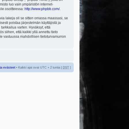
misto luo vain ympäristön internet-
aile osoitteessa:
http://www.phpbb.com/
.
via lakeja oli se sitten omassa maassasi, se
isesti poistaa järjestelmän käyttäjistä ja
tarkkailua varten. Hyväksyt, että
 siihen, että kaikki yllä annettu tieto
 ole vastuussa mahdollisen tietoturvamurron
ta evästeet
• Kaikki ajat ovat UTC + 2 tuntia [
DST
]