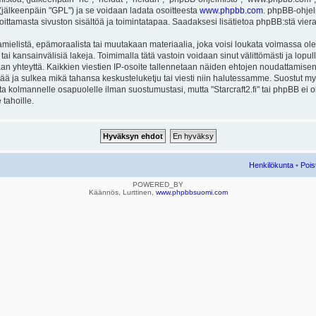
ä (jälkeenpäin "GPL") ja se voidaan ladata osoitteesta
www.phpbb.com
. phpBB-ohjel
joittamasta sivuston sisältöä ja toimintatapaa. Saadaksesi lisätietoa phpBB:stä vier
mielistä, epämoraalista tai muutakaan materiaalia, joka voisi loukata voimassa ole
u tai kansainvälisiä lakeja. Toimimalla tätä vastoin voidaan sinut välittömästi ja lopull
aan yhteyttä. Kaikkien viestien IP-osoite tallennetaan näiden ehtojen noudattamisen 
rtää ja sulkea mikä tahansa keskusteluketju tai viesti niin halutessamme. Suostut myös
eta kolmannelle osapuolelle ilman suostumustasi, mutta "Starcraft2.fi" tai phpBB ei
 tahoille.
Henkilökunta
•
Pois
POWERED_BY
Käännös, Lurttinen,
www.phpbbsuomi.com