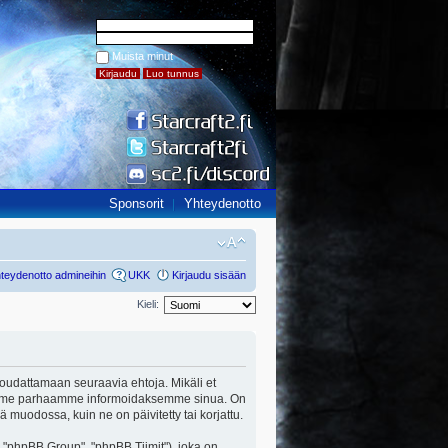
Muista minut
Sponsorit
Yhteydenotto
teydenotto admineihin
UKK
Kirjaudu sisään
Kieli:
ut noudattamaan seuraavia ehtoja. Mikäli et
a teemme parhaamme informoidaksemme sinua. On
ä muodossa, kuin ne on päivitetty tai korjattu.
"phpBB Group", "phpBB Tiimit"), joka on