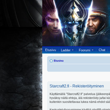
Etusivu
Chat
Ladder
Foorumi
Etusivu
Starcraft2.fi - Rekisteröityminen
Käyttämällä "Starcraft2.fi" palvelua (jälkeenpä
hyväksy näitä ehtoja, älä rekisteröidy ja/ta
kuitenkin suositeltavaa lukea nämä ehdot säänn
Keskustelufoorumimme käyttää phpBB-ohjelmis