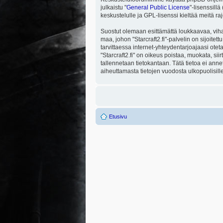
julkaistu "
General Public License
"-lisenssill
keskustelulle ja GPL-lisenssi kieltää meitä ra
Suostut olemaan esittämättä loukkaavaa, viha
maa, johon "Starcraft2.fi"-palvelin on sijoitett
tarvittaessa internet-yhteydentarjoajaasi otet
"Starcraft2.fi" on oikeus poistaa, muokata, sii
tallennetaan tietokantaan. Tätä tietoa ei ann
aiheuttamasta tietojen vuodosta ulkopuolisille
Etusivu