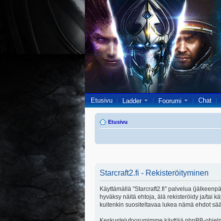
Etusivu
Chat
Ladder
Foorumi
Etusivu
Starcraft2.fi - Rekisteröityminen
Käyttämällä "Starcraft2.fi" palvelua (jälkeenpä
hyväksy näitä ehtoja, älä rekisteröidy ja/ta
kuitenkin suositeltavaa lukea nämä ehdot säänn
Keskustelufoorumimme käyttää phpBB-ohjelmis