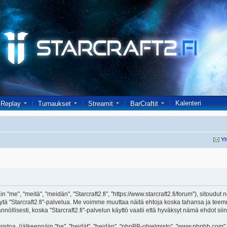
Kalenteri
Replay
Turnaukset
Streamit
BarCraftit
Yh
in "me", "meitä", "meidän", "Starcraft2.fi", "https://www.starcraft2.fi/forum"), sitoud
i käytä "Starcraft2.fi"-palvelua. Me voimme muuttaa näitä ehtoja koska tahansa j
öllisesti, koska "Starcraft2.fi"-palvelun käyttö vaatii että hyväksyt nämä ehdot siin
toa, (jälkeenpäin "he", "heidät", "heidän", "phpBB-ohjelmisto", "www.phpbb.com", 