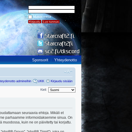
Muista minut
Sponsorit
Yhteydenotto
teydenotto admineihin
UKK
Kirjaudu sisään
Kieli:
ut noudattamaan seuraavia ehtoja. Mikäli et
a teemme parhaamme informoidaksemme sinua. On
ä muodossa, kuin ne on päivitetty tai korjattu.
"phpBB Group", "phpBB Tiimit"), joka on