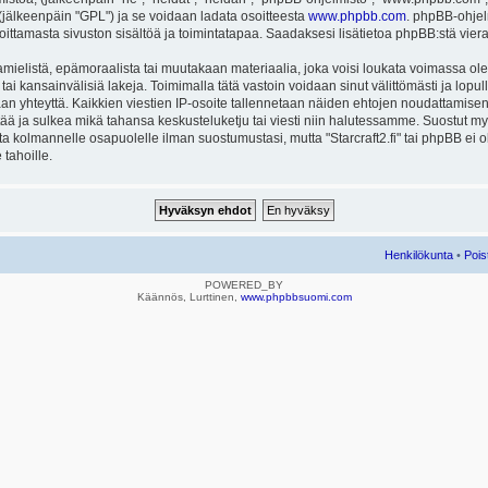
ä (jälkeenpäin "GPL") ja se voidaan ladata osoitteesta
www.phpbb.com
. phpBB-ohjel
joittamasta sivuston sisältöä ja toimintatapaa. Saadaksesi lisätietoa phpBB:stä vier
mielistä, epämoraalista tai muutakaan materiaalia, joka voisi loukata voimassa ole
u tai kansainvälisiä lakeja. Toimimalla tätä vastoin voidaan sinut välittömästi ja lopull
aan yhteyttä. Kaikkien viestien IP-osoite tallennetaan näiden ehtojen noudattamisen 
rtää ja sulkea mikä tahansa keskusteluketju tai viesti niin halutessamme. Suostut myös
eta kolmannelle osapuolelle ilman suostumustasi, mutta "Starcraft2.fi" tai phpBB ei
 tahoille.
Henkilökunta
•
Pois
POWERED_BY
Käännös, Lurttinen,
www.phpbbsuomi.com