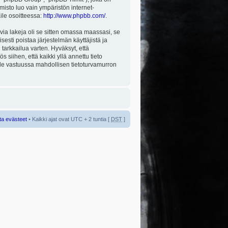
misto luo vain ympäristön internet-
aile osoitteessa:
http://www.phpbb.com/
.
via lakeja oli se sitten omassa maassasi, se
isesti poistaa järjestelmän käyttäjistä ja
tarkkailua varten. Hyväksyt, että
 siihen, että kaikki yllä annettu tieto
 ole vastuussa mahdollisen tietoturvamurron
ta evästeet
• Kaikki ajat ovat UTC + 2 tuntia [
DST
]