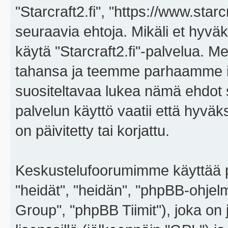
"Starcraft2.fi", "https://www.star
seuraavia ehtoja. Mikäli et hyväks
käytä "Starcraft2.fi"-palvelua. 
tahansa ja teemme parhaamme i
suositeltavaa lukea nämä ehdot sä
palvelun käyttö vaatii että hyvä
on päivitetty tai korjattu.
Keskustelufoorumimme käyttää p
"heidät", "heidän", "phpBB-ohje
Group", "phpBB Tiimit"), joka on j