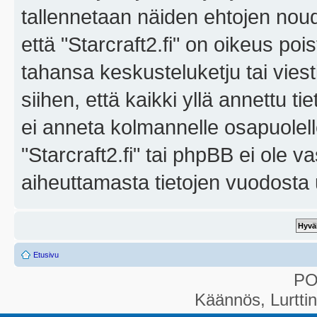
tallennetaan näiden ehtojen noud
että "Starcraft2.fi" on oikeus poi
tahansa keskusteluketju tai vies
siihen, että kaikki yllä annettu ti
ei anneta kolmannelle osapuolel
"Starcraft2.fi" tai phpBB ei ole 
aiheuttamasta tietojen vuodosta ul
Etusivu
P
Käännös, Lurtti