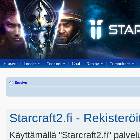
Etusivu
Chat
Ladder
Foorumi
Replay
Turnaukset
Etusivu
Starcraft2.fi - Rekisterö
Käyttämällä "Starcraft2.fi" palve