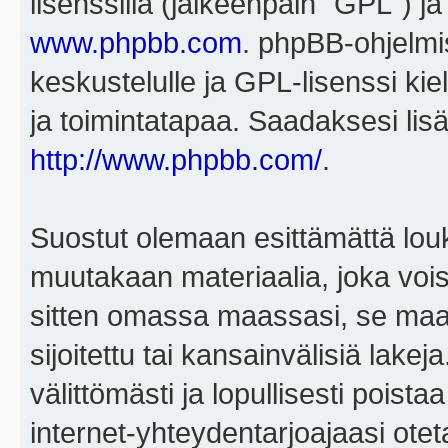
lisenssillä (jälkeenpäin "GPL") j
www.phpbb.com
. phpBB-ohjelmis
keskustelulle ja GPL-lisenssi kie
ja toimintatapaa. Saadaksesi lisä
http://www.phpbb.com/
.
Suostut olemaan esittämättä louk
muutakaan materiaalia, joka voisi
sitten omassa maassasi, se maa, 
sijoitettu tai kansainvälisiä lake
välittömästi ja lopullisesti poista
internet-yhteydentarjoajaasi otet