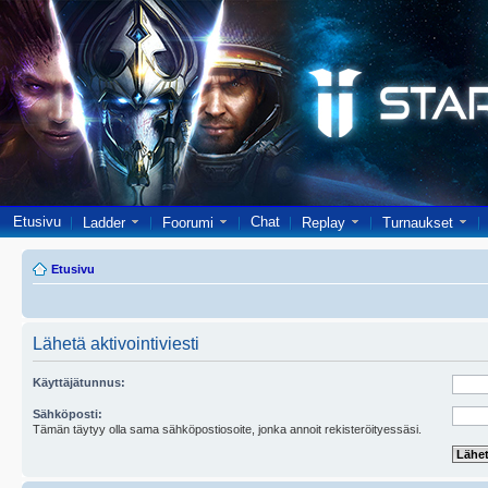
Etusivu
Chat
Ladder
Foorumi
Replay
Turnaukset
Etusivu
Lähetä aktivointiviesti
Käyttäjätunnus:
Sähköposti:
Tämän täytyy olla sama sähköpostiosoite, jonka annoit rekisteröityessäsi.