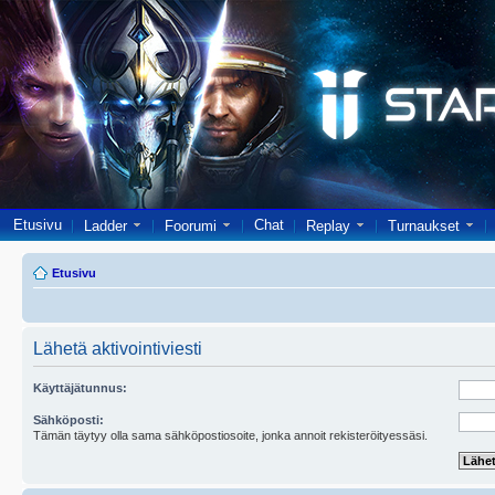
Etusivu
Chat
Ladder
Foorumi
Replay
Turnaukset
Etusivu
Lähetä aktivointiviesti
Käyttäjätunnus:
Sähköposti:
Tämän täytyy olla sama sähköpostiosoite, jonka annoit rekisteröityessäsi.