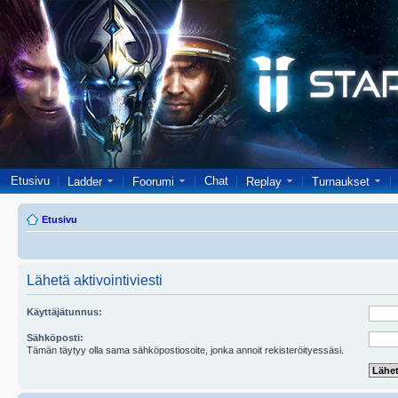
Etusivu
Chat
Ladder
Foorumi
Replay
Turnaukset
Etusivu
Lähetä aktivointiviesti
Käyttäjätunnus:
Sähköposti:
Tämän täytyy olla sama sähköpostiosoite, jonka annoit rekisteröityessäsi.