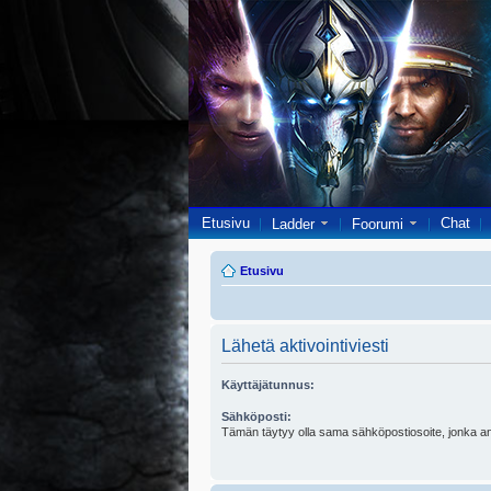
Etusivu
Chat
Ladder
Foorumi
Etusivu
Lähetä aktivointiviesti
Käyttäjätunnus:
Sähköposti:
Tämän täytyy olla sama sähköpostiosoite, jonka ann