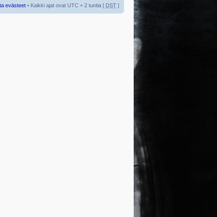
ta evästeet
• Kaikki ajat ovat UTC + 2 tuntia [
DST
]