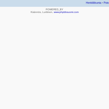
Henkilökunta
•
Pois
POWERED_BY
Käännös, Lurttinen,
www.phpbbsuomi.com