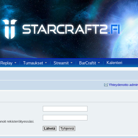
Kalenteri
Replay
Turnaukset
Streamit
BarCraftit
Yhteydenotto admin
oit rekisteröityessäsi.