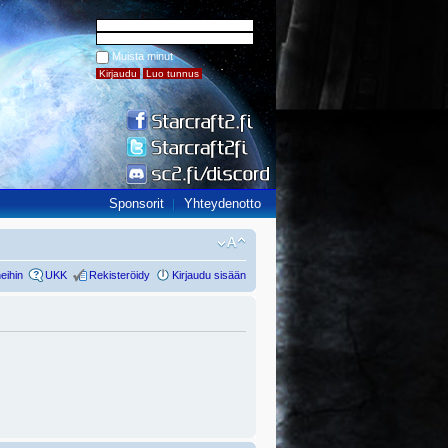
Muista minut
Sponsorit
Yhteydenotto
eihin
UKK
Rekisteröidy
Kirjaudu sisään