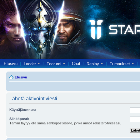
Etusivu
Chat
Ladder
Foorumi
Replay
Turnaukset
Etusivu
Lähetä aktivointiviesti
Käyttäjätunnus:
Sähköposti:
Tämän täytyy olla sama sähköpostiosoite, jonka annoit rekisteröityessäsi.