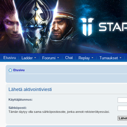
Etusivu
Chat
Ladder
Foorumi
Replay
Turnaukset
Etusivu
Lähetä aktivointiviesti
Käyttäjätunnus:
Sähköposti:
Tämän täytyy olla sama sähköpostiosoite, jonka annoit rekisteröityessäsi.