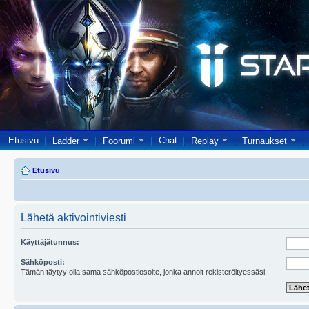
Etusivu
Chat
Ladder
Foorumi
Replay
Turnaukset
Etusivu
Lähetä aktivointiviesti
Käyttäjätunnus:
Sähköposti:
Tämän täytyy olla sama sähköpostiosoite, jonka annoit rekisteröityessäsi.