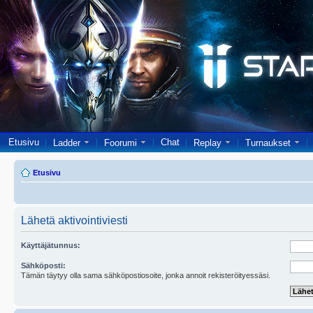
Etusivu
Chat
Ladder
Foorumi
Replay
Turnaukset
Etusivu
Lähetä aktivointiviesti
Käyttäjätunnus:
Sähköposti:
Tämän täytyy olla sama sähköpostiosoite, jonka annoit rekisteröityessäsi.