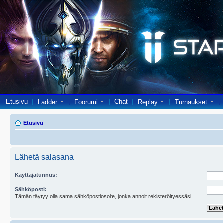
Etusivu
Chat
Ladder
Foorumi
Replay
Turnaukset
Etusivu
Lähetä salasana
Käyttäjätunnus:
Sähköposti:
Tämän täytyy olla sama sähköpostiosoite, jonka annoit rekisteröityessäsi.