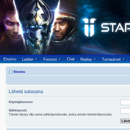
Etusivu
Chat
Ladder
Foorumi
Replay
Turnaukset
Etusivu
Lähetä salasana
Käyttäjätunnus:
Sähköposti:
Tämän täytyy olla sama sähköpostiosoite, jonka annoit rekisteröityessäsi.