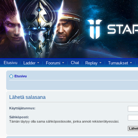
Etusivu
Chat
Ladder
Foorumi
Replay
Turnaukset
Etusivu
Lähetä salasana
Käyttäjätunnus:
Sähköposti:
Tämän täytyy olla sama sähköpostiosoite, jonka annoit rekisteröityessäsi.