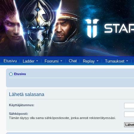
Etusivu
Chat
Ladder
Foorumi
Replay
Turnaukset
Etusivu
Lähetä salasana
Käyttäjätunnus:
Sähköposti:
Tämän täytyy olla sama sähköpostiosoite, jonka annoit rekisteröityessäsi.