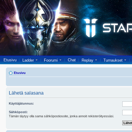
Etusivu
Chat
Ladder
Foorumi
Replay
Turnaukset
Etusivu
Lähetä salasana
Käyttäjätunnus:
Sähköposti:
Tämän täytyy olla sama sähköpostiosoite, jonka annoit rekisteröityessäsi.