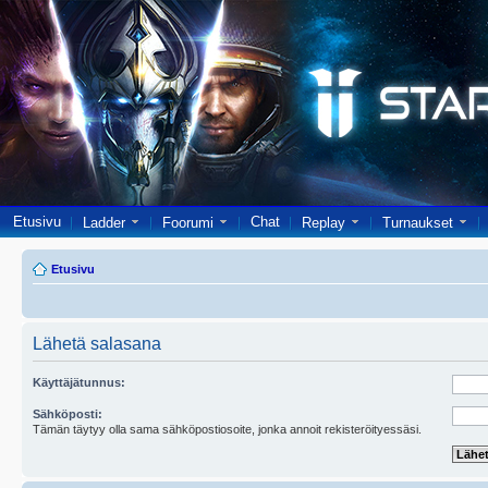
Etusivu
Chat
Ladder
Foorumi
Replay
Turnaukset
Etusivu
Lähetä salasana
Käyttäjätunnus:
Sähköposti:
Tämän täytyy olla sama sähköpostiosoite, jonka annoit rekisteröityessäsi.