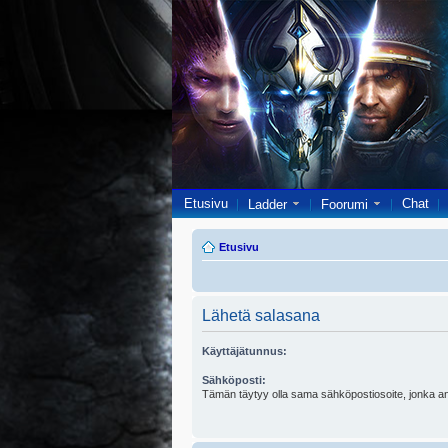
Etusivu
Chat
Ladder
Foorumi
Etusivu
Lähetä salasana
Käyttäjätunnus:
Sähköposti:
Tämän täytyy olla sama sähköpostiosoite, jonka ann