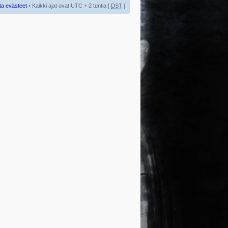
ta evästeet
• Kaikki ajat ovat UTC + 2 tuntia [
DST
]