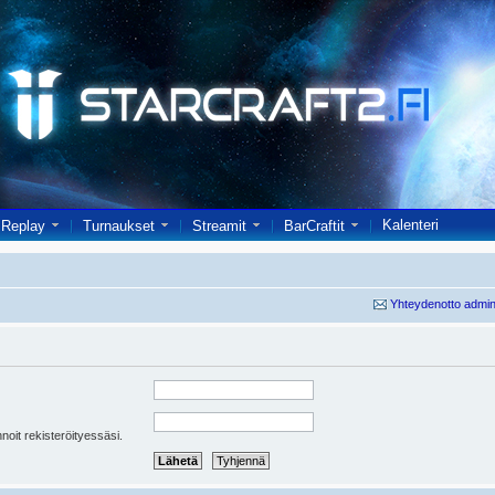
Kalenteri
Replay
Turnaukset
Streamit
BarCraftit
Yhteydenotto admin
oit rekisteröityessäsi.