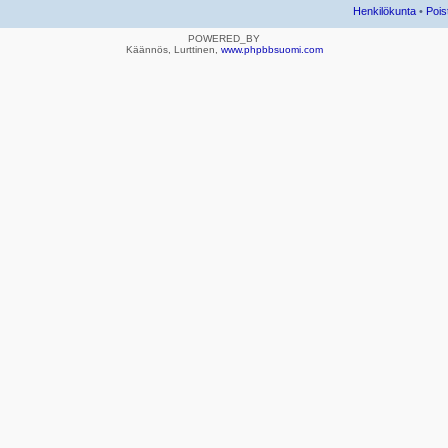
Henkilökunta
•
Pois
POWERED_BY
Käännös, Lurttinen,
www.phpbbsuomi.com