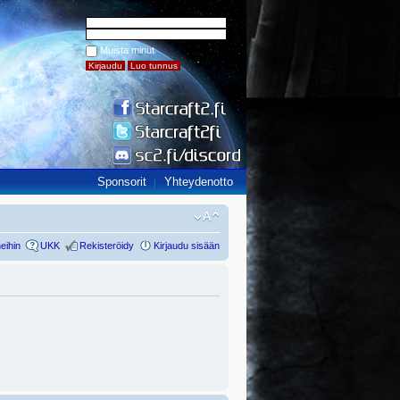
Muista minut
Sponsorit
Yhteydenotto
eihin
UKK
Rekisteröidy
Kirjaudu sisään