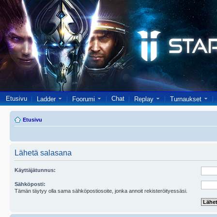
Etusivu
Chat
Ladder
Foorumi
Replay
Turnaukset
Etusivu
Lähetä salasana
Käyttäjätunnus:
Sähköposti:
Tämän täytyy olla sama sähköpostiosoite, jonka annoit rekisteröityessäsi.