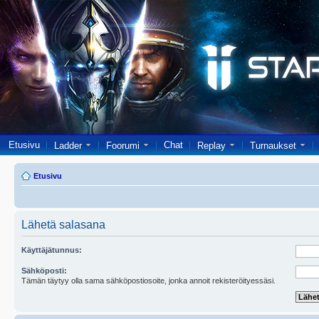
Etusivu
Chat
Ladder
Foorumi
Replay
Turnaukset
Etusivu
Lähetä salasana
Käyttäjätunnus:
Sähköposti:
Tämän täytyy olla sama sähköpostiosoite, jonka annoit rekisteröityessäsi.