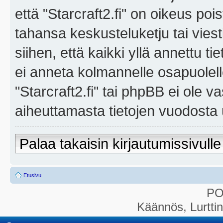
että "Starcraft2.fi" on oikeus poi
tahansa keskusteluketju tai vies
siihen, että kaikki yllä annettu ti
ei anneta kolmannelle osapuolel
"Starcraft2.fi" tai phpBB ei ole 
aiheuttamasta tietojen vuodosta ul
Palaa takaisin kirjautumissivulle
Etusivu
P
Käännös, Lurtti