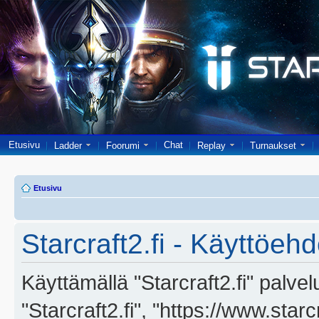
Etusivu
Chat
Ladder
Foorumi
Replay
Turnaukset
Etusivu
Starcraft2.fi - Käyttöehd
Käyttämällä "Starcraft2.fi" palve
"Starcraft2.fi", "https://www.star