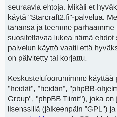
seuraavia ehtoja. Mikäli et hyväks
käytä "Starcraft2.fi"-palvelua. 
tahansa ja teemme parhaamme i
suositeltavaa lukea nämä ehdot sä
palvelun käyttö vaatii että hyvä
on päivitetty tai korjattu.
Keskustelufoorumimme käyttää p
"heidät", "heidän", "phpBB-ohje
Group", "phpBB Tiimit"), joka on j
lisenssillä (jälkeenpäin "GPL") j