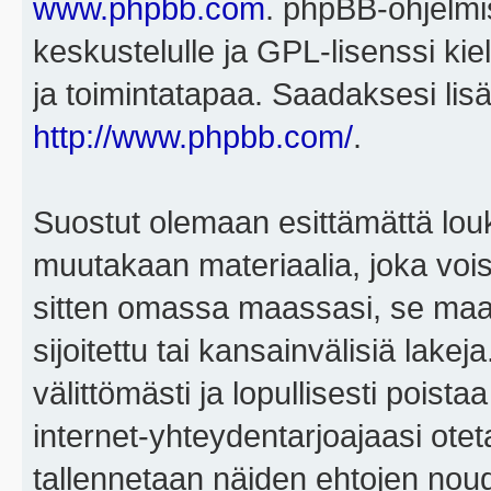
www.phpbb.com
. phpBB-ohjelmis
keskustelulle ja GPL-lisenssi kie
ja toimintatapaa. Saadaksesi lisä
http://www.phpbb.com/
.
Suostut olemaan esittämättä louk
muutakaan materiaalia, joka voisi
sitten omassa maassasi, se maa, 
sijoitettu tai kansainvälisiä lake
välittömästi ja lopullisesti poista
internet-yhteydentarjoajaasi otet
tallennetaan näiden ehtojen noud