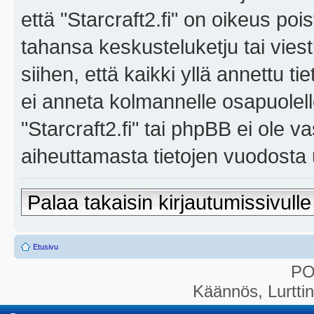
että "Starcraft2.fi" on oikeus poi
tahansa keskusteluketju tai vies
siihen, että kaikki yllä annettu ti
ei anneta kolmannelle osapuolel
"Starcraft2.fi" tai phpBB ei ole 
aiheuttamasta tietojen vuodosta ul
Palaa takaisin kirjautumissivulle
Etusivu
P
Käännös, Lurtti