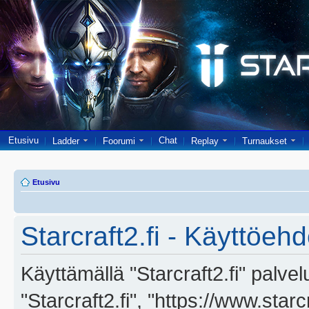
Etusivu
Chat
Ladder
Foorumi
Replay
Turnaukset
Etusivu
Starcraft2.fi - Käyttöehd
Käyttämällä "Starcraft2.fi" palve
"Starcraft2.fi", "https://www.star