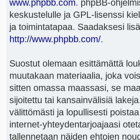
www.phpbb.com
. phpBB-ohjelmis
keskustelulle ja GPL-lisenssi kie
ja toimintatapaa. Saadaksesi lisä
http://www.phpbb.com/
.
Suostut olemaan esittämättä louk
muutakaan materiaalia, joka voisi
sitten omassa maassasi, se maa, 
sijoitettu tai kansainvälisiä lake
välittömästi ja lopullisesti poista
internet-yhteydentarjoajaasi otet
tallennetaan näiden ehtojen noud