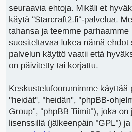
seuraavia ehtoja. Mikäli et hyväks
käytä "Starcraft2.fi"-palvelua. 
tahansa ja teemme parhaamme i
suositeltavaa lukea nämä ehdot sä
palvelun käyttö vaatii että hyvä
on päivitetty tai korjattu.
Keskustelufoorumimme käyttää p
"heidät", "heidän", "phpBB-ohje
Group", "phpBB Tiimit"), joka on j
lisenssillä (jälkeenpäin "GPL") j