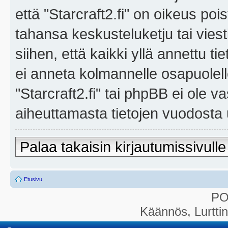
että "Starcraft2.fi" on oikeus poi
tahansa keskusteluketju tai vies
siihen, että kaikki yllä annettu ti
ei anneta kolmannelle osapuolel
"Starcraft2.fi" tai phpBB ei ole 
aiheuttamasta tietojen vuodosta ul
Palaa takaisin kirjautumissivulle
Etusivu
P
Käännös, Lurtti