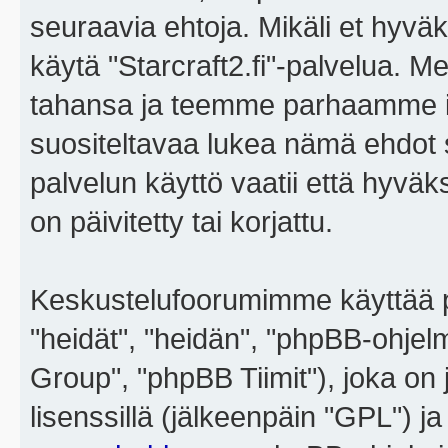
seuraavia ehtoja. Mikäli et hyväks
käytä "Starcraft2.fi"-palvelua. 
tahansa ja teemme parhaamme i
suositeltavaa lukea nämä ehdot sä
palvelun käyttö vaatii että hyvä
on päivitetty tai korjattu.
Keskustelufoorumimme käyttää p
"heidät", "heidän", "phpBB-ohje
Group", "phpBB Tiimit"), joka on j
lisenssillä (jälkeenpäin "GPL") j