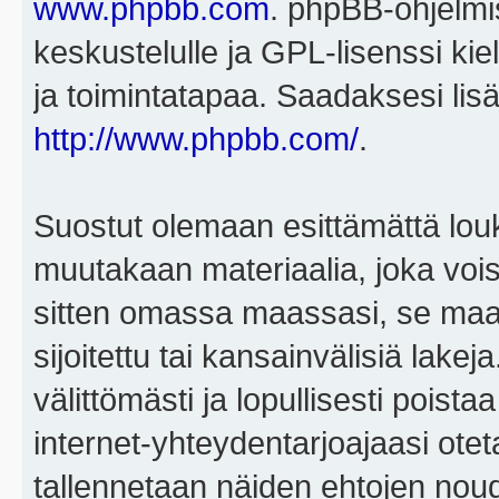
www.phpbb.com
. phpBB-ohjelmis
keskustelulle ja GPL-lisenssi kie
ja toimintatapaa. Saadaksesi lisä
http://www.phpbb.com/
.
Suostut olemaan esittämättä louk
muutakaan materiaalia, joka voisi
sitten omassa maassasi, se maa, 
sijoitettu tai kansainvälisiä lake
välittömästi ja lopullisesti poista
internet-yhteydentarjoajaasi otet
tallennetaan näiden ehtojen noud