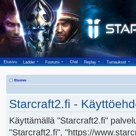
Etusivu
Chat
Ladder
Foorumi
Replay
Turnaukset
Etusivu
Starcraft2.fi - Käyttöehd
Käyttämällä "Starcraft2.fi" palve
"Starcraft2.fi", "https://www.star