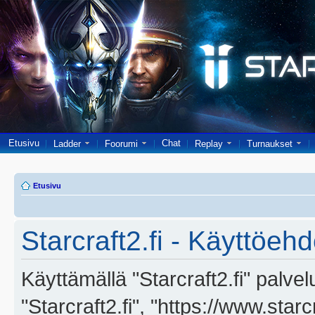
Etusivu
Chat
Ladder
Foorumi
Replay
Turnaukset
Etusivu
Starcraft2.fi - Käyttöehd
Käyttämällä "Starcraft2.fi" palve
"Starcraft2.fi", "https://www.star