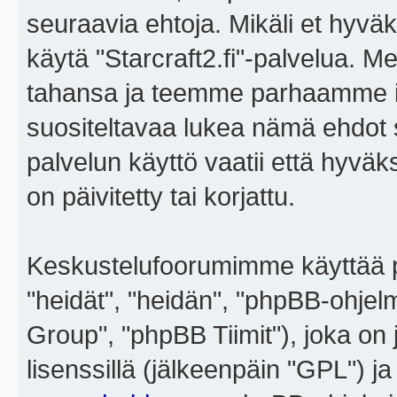
seuraavia ehtoja. Mikäli et hyväks
käytä "Starcraft2.fi"-palvelua. 
tahansa ja teemme parhaamme i
suositeltavaa lukea nämä ehdot sä
palvelun käyttö vaatii että hyvä
on päivitetty tai korjattu.
Keskustelufoorumimme käyttää p
"heidät", "heidän", "phpBB-ohje
Group", "phpBB Tiimit"), joka on j
lisenssillä (jälkeenpäin "GPL") j