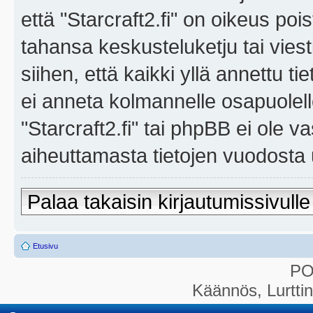
että "Starcraft2.fi" on oikeus poi
tahansa keskusteluketju tai vies
siihen, että kaikki yllä annettu ti
ei anneta kolmannelle osapuolel
"Starcraft2.fi" tai phpBB ei ole 
aiheuttamasta tietojen vuodosta ul
Palaa takaisin kirjautumissivulle
Etusivu
P
Käännös, Lurtti