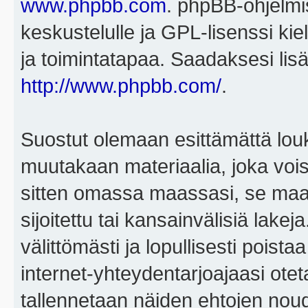
www.phpbb.com
. phpBB-ohjelmis
keskustelulle ja GPL-lisenssi kie
ja toimintatapaa. Saadaksesi lisä
http://www.phpbb.com/
.
Suostut olemaan esittämättä louk
muutakaan materiaalia, joka voisi
sitten omassa maassasi, se maa, 
sijoitettu tai kansainvälisiä lake
välittömästi ja lopullisesti poista
internet-yhteydentarjoajaasi otet
tallennetaan näiden ehtojen noud