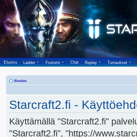
Etusivu
Chat
Ladder
Foorumi
Replay
Turnaukset
Etusivu
Starcraft2.fi - Käyttöehd
Käyttämällä "Starcraft2.fi" palve
"Starcraft2.fi", "https://www.star