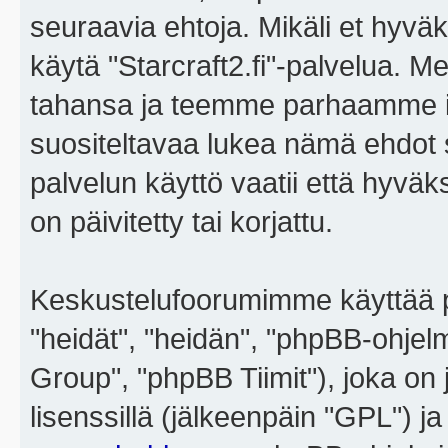
seuraavia ehtoja. Mikäli et hyväks
käytä "Starcraft2.fi"-palvelua. 
tahansa ja teemme parhaamme i
suositeltavaa lukea nämä ehdot sä
palvelun käyttö vaatii että hyvä
on päivitetty tai korjattu.
Keskustelufoorumimme käyttää p
"heidät", "heidän", "phpBB-ohje
Group", "phpBB Tiimit"), joka on j
lisenssillä (jälkeenpäin "GPL") j