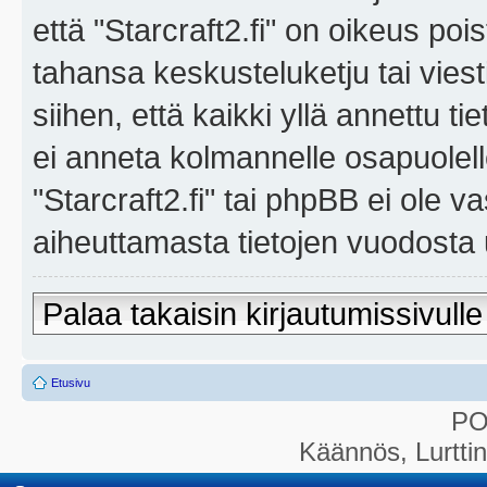
että "Starcraft2.fi" on oikeus poi
tahansa keskusteluketju tai vies
siihen, että kaikki yllä annettu ti
ei anneta kolmannelle osapuolel
"Starcraft2.fi" tai phpBB ei ole 
aiheuttamasta tietojen vuodosta ul
Palaa takaisin kirjautumissivulle
Etusivu
P
Käännös, Lurtti