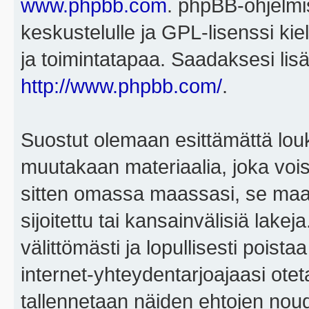
www.phpbb.com
. phpBB-ohjelmis
keskustelulle ja GPL-lisenssi kie
ja toimintatapaa. Saadaksesi lisä
http://www.phpbb.com/
.
Suostut olemaan esittämättä louk
muutakaan materiaalia, joka voisi
sitten omassa maassasi, se maa, 
sijoitettu tai kansainvälisiä lake
välittömästi ja lopullisesti poista
internet-yhteydentarjoajaasi otet
tallennetaan näiden ehtojen noud