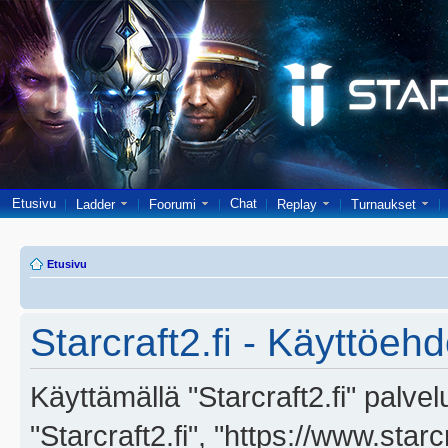
Etusivu
Chat
Ladder
Foorumi
Replay
Turnaukset
Etusivu
Starcraft2.fi - Käyttöehd
Käyttämällä "Starcraft2.fi" palve
"Starcraft2.fi", "https://www.star