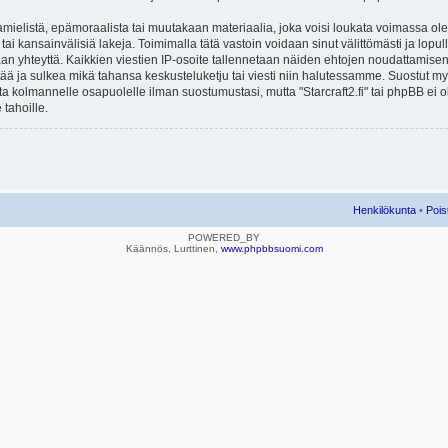
mielistä, epämoraalista tai muutakaan materiaalia, joka voisi loukata voimassa ole
u tai kansainvälisiä lakeja. Toimimalla tätä vastoin voidaan sinut välittömästi ja lopull
aan yhteyttä. Kaikkien viestien IP-osoite tallennetaan näiden ehtojen noudattamisen 
rtää ja sulkea mikä tahansa keskusteluketju tai viesti niin halutessamme. Suostut myös
eta kolmannelle osapuolelle ilman suostumustasi, mutta "Starcraft2.fi" tai phpBB ei
 tahoille.
Henkilökunta
•
Pois
POWERED_BY
Käännös, Lurttinen,
www.phpbbsuomi.com