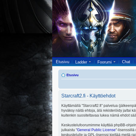
Etusivu
Chat
Ladder
Foorumi
Etusivu
Starcraft2.fi - Käyttöehdot
Käyttämällä "Starcraft2.fi" palvelua (jälkeenpä
hyväksy näitä ehtoja, älä rekisteröidy ja/ta
kuitenkin suositeltavaa lukea nämä ehdot säänn
Keskustelufoorumimme käyttää phpBB-ohjelmis
julkaistu "
General Public License
"-lisenssill
keskustelulle ja GPL-lisenssi kieltää meitä ra