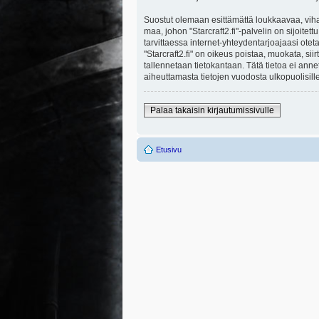
Suostut olemaan esittämättä loukkaavaa, viha
maa, johon "Starcraft2.fi"-palvelin on sijoitett
tarvittaessa internet-yhteydentarjoajaasi otet
"Starcraft2.fi" on oikeus poistaa, muokata, sii
tallennetaan tietokantaan. Tätä tietoa ei ann
aiheuttamasta tietojen vuodosta ulkopuolisille
Palaa takaisin kirjautumissivulle
Etusivu