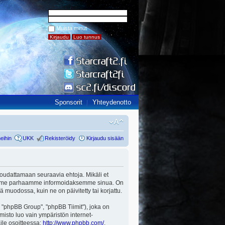
Muista minut
Sponsorit
Yhteydenotto
eihin
UKK
Rekisteröidy
Kirjaudu sisään
ut noudattamaan seuraavia ehtoja. Mikäli et
a teemme parhaamme informoidaksemme sinua. On
ä muodossa, kuin ne on päivitetty tai korjattu.
"phpBB Group", "phpBB Tiimit"), joka on
misto luo vain ympäristön internet-
aile osoitteessa:
http://www.phpbb.com/
.