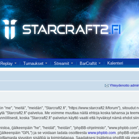
Kalenteri
Replay
Turnaukset
Streamit
BarCraftit
Yhteydenotto admin
in "me", "meitä", "meidän", "Starcraft2.fi", "https://www.starcraft2.fi/forum"), sitoud
i käytä "Starcraft2.fi"-palvelua. Me voimme muuttaa näitä ehtoja koska tahansa j
öllisesti, koska "Starcraft2.fi"-palvelun käyttö vaatii että hyväksyt nämä ehdot siin
toa, (jälkeenpäin "he", "heidät", "heidän", "phpBB-ohjelmisto", "www.phpbb.com", 
ä (jälkeenpäin "GPL") ja se voidaan ladata osoitteesta
www.phpbb.com
. phpBB-ohjel
joittamasta sivuston sisältöä ja toimintatapaa. Saadaksesi lisätietoa phpBB:stä vier