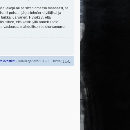
via lakeja oli se sitten omassa maassasi, se
isesti poistaa järjestelmän käyttäjistä ja
tarkkailua varten. Hyväksyt, että
 siihen, että kaikki yllä annettu tieto
 ole vastuussa mahdollisen tietoturvamurron
ta evästeet
• Kaikki ajat ovat UTC + 2 tuntia [
DST
]