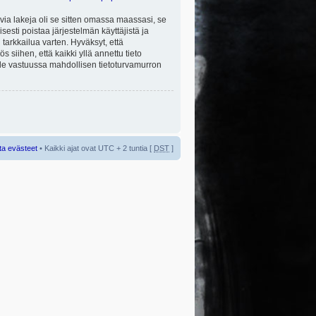
via lakeja oli se sitten omassa maassasi, se
isesti poistaa järjestelmän käyttäjistä ja
tarkkailua varten. Hyväksyt, että
 siihen, että kaikki yllä annettu tieto
 ole vastuussa mahdollisen tietoturvamurron
ta evästeet
• Kaikki ajat ovat UTC + 2 tuntia [
DST
]