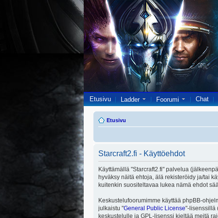
Etusivu
Chat
Ladder
Foorumi
Etusivu
Starcraft2.fi - Käyttöehdot
Käyttämällä "Starcraft2.fi" palvelua (jälkeenpä
hyväksy näitä ehtoja, älä rekisteröidy ja/ta
kuitenkin suositeltavaa lukea nämä ehdot säänn
Keskustelufoorumimme käyttää phpBB-ohjelmis
julkaistu "
General Public License
"-lisenssill
keskustelulle ja GPL-lisenssi kieltää meitä ra