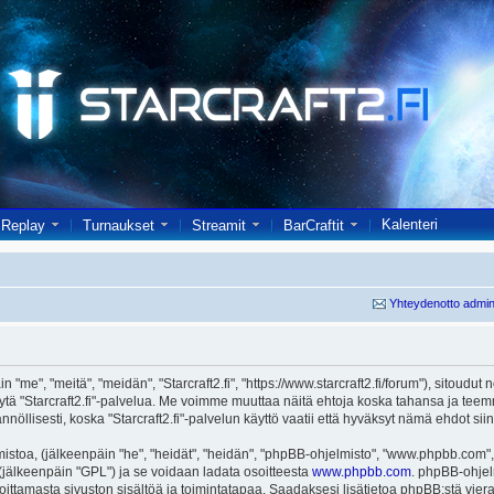
Kalenteri
Replay
Turnaukset
Streamit
BarCraftit
Yhteydenotto admin
in "me", "meitä", "meidän", "Starcraft2.fi", "https://www.starcraft2.fi/forum"), sitoud
i käytä "Starcraft2.fi"-palvelua. Me voimme muuttaa näitä ehtoja koska tahansa j
öllisesti, koska "Starcraft2.fi"-palvelun käyttö vaatii että hyväksyt nämä ehdot siin
toa, (jälkeenpäin "he", "heidät", "heidän", "phpBB-ohjelmisto", "www.phpbb.com", 
ä (jälkeenpäin "GPL") ja se voidaan ladata osoitteesta
www.phpbb.com
. phpBB-ohjel
joittamasta sivuston sisältöä ja toimintatapaa. Saadaksesi lisätietoa phpBB:stä vier