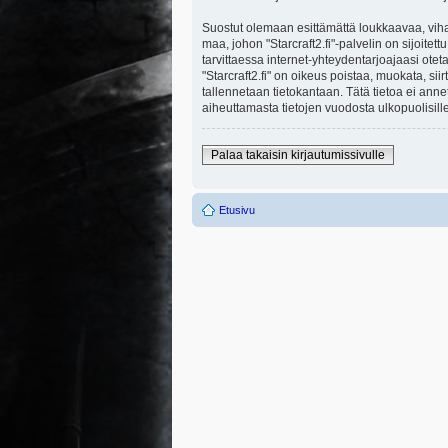
Suostut olemaan esittämättä loukkaavaa, viha
maa, johon "Starcraft2.fi"-palvelin on sijoitett
tarvittaessa internet-yhteydentarjoajaasi otet
"Starcraft2.fi" on oikeus poistaa, muokata, sii
tallennetaan tietokantaan. Tätä tietoa ei ann
aiheuttamasta tietojen vuodosta ulkopuolisille
Palaa takaisin kirjautumissivulle
Etusivu