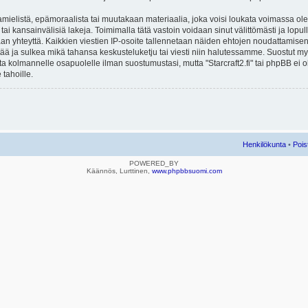
mielistä, epämoraalista tai muutakaan materiaalia, joka voisi loukata voimassa ole
u tai kansainvälisiä lakeja. Toimimalla tätä vastoin voidaan sinut välittömästi ja lopull
aan yhteyttä. Kaikkien viestien IP-osoite tallennetaan näiden ehtojen noudattamisen 
rtää ja sulkea mikä tahansa keskusteluketju tai viesti niin halutessamme. Suostut myös
eta kolmannelle osapuolelle ilman suostumustasi, mutta "Starcraft2.fi" tai phpBB ei
 tahoille.
Henkilökunta
•
Pois
POWERED_BY
Käännös, Lurttinen,
www.phpbbsuomi.com