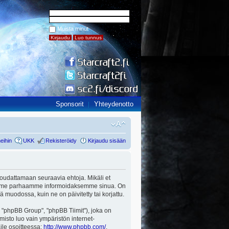
Muista minut
Sponsorit
Yhteydenotto
eihin
UKK
Rekisteröidy
Kirjaudu sisään
ut noudattamaan seuraavia ehtoja. Mikäli et
a teemme parhaamme informoidaksemme sinua. On
ä muodossa, kuin ne on päivitetty tai korjattu.
"phpBB Group", "phpBB Tiimit"), joka on
misto luo vain ympäristön internet-
aile osoitteessa:
http://www.phpbb.com/
.