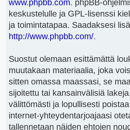
www.phpbb.com
. phpBB-ohjelmis
keskustelulle ja GPL-lisenssi kie
ja toimintatapaa. Saadaksesi lisä
http://www.phpbb.com/
.
Suostut olemaan esittämättä louk
muutakaan materiaalia, joka voisi
sitten omassa maassasi, se maa, 
sijoitettu tai kansainvälisiä lake
välittömästi ja lopullisesti poista
internet-yhteydentarjoajaasi otet
tallennetaan näiden ehtojen noud