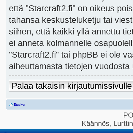
että "Starcraft2.fi" on oikeus poi
tahansa keskusteluketju tai vies
siihen, että kaikki yllä annettu ti
ei anneta kolmannelle osapuolel
"Starcraft2.fi" tai phpBB ei ole 
aiheuttamasta tietojen vuodosta ul
Palaa takaisin kirjautumissivulle
Etusivu
P
Käännös, Lurtti