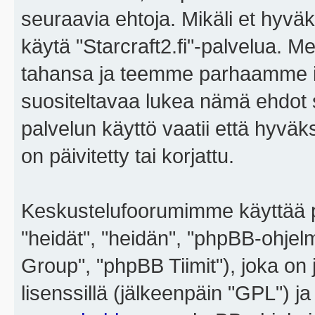
seuraavia ehtoja. Mikäli et hyväks
käytä "Starcraft2.fi"-palvelua. 
tahansa ja teemme parhaamme i
suositeltavaa lukea nämä ehdot sä
palvelun käyttö vaatii että hyvä
on päivitetty tai korjattu.
Keskustelufoorumimme käyttää p
"heidät", "heidän", "phpBB-ohje
Group", "phpBB Tiimit"), joka on j
lisenssillä (jälkeenpäin "GPL") j