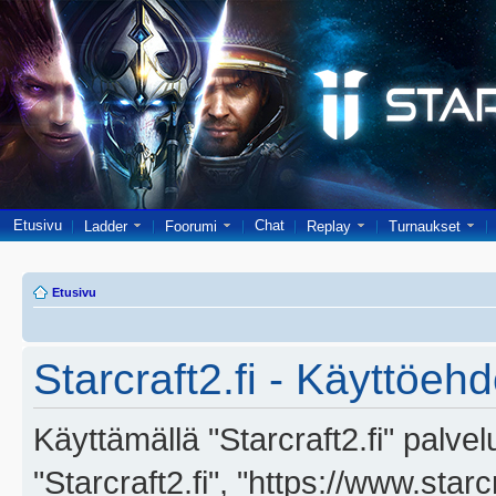
Etusivu
Chat
Ladder
Foorumi
Replay
Turnaukset
Etusivu
Starcraft2.fi - Käyttöehd
Käyttämällä "Starcraft2.fi" palve
"Starcraft2.fi", "https://www.star