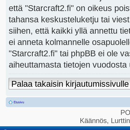
että "Starcraft2.fi" on oikeus poi
tahansa keskusteluketju tai vies
siihen, että kaikki yllä annettu ti
ei anneta kolmannelle osapuolel
"Starcraft2.fi" tai phpBB ei ole 
aiheuttamasta tietojen vuodosta ul
Palaa takaisin kirjautumissivulle
Etusivu
P
Käännös, Lurtti