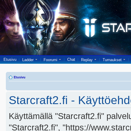
Etusivu
Chat
Ladder
Foorumi
Replay
Turnaukset
Etusivu
Starcraft2.fi - Käyttöehd
Käyttämällä "Starcraft2.fi" palve
"Starcraft2.fi", "https://www.star