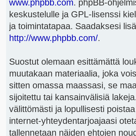
www.phpbb.com
. phpBB-ohjelmis
keskustelulle ja GPL-lisenssi kie
ja toimintatapaa. Saadaksesi lisä
http://www.phpbb.com/
.
Suostut olemaan esittämättä louk
muutakaan materiaalia, joka voisi
sitten omassa maassasi, se maa, 
sijoitettu tai kansainvälisiä lake
välittömästi ja lopullisesti poista
internet-yhteydentarjoajaasi otet
tallennetaan näiden ehtojen noud