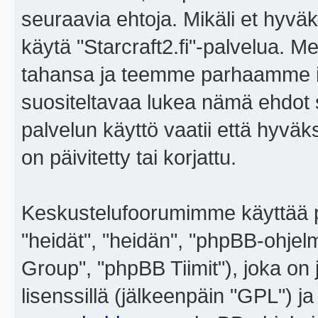
seuraavia ehtoja. Mikäli et hyväks
käytä "Starcraft2.fi"-palvelua. 
tahansa ja teemme parhaamme i
suositeltavaa lukea nämä ehdot sä
palvelun käyttö vaatii että hyvä
on päivitetty tai korjattu.
Keskustelufoorumimme käyttää p
"heidät", "heidän", "phpBB-ohje
Group", "phpBB Tiimit"), joka on j
lisenssillä (jälkeenpäin "GPL") j