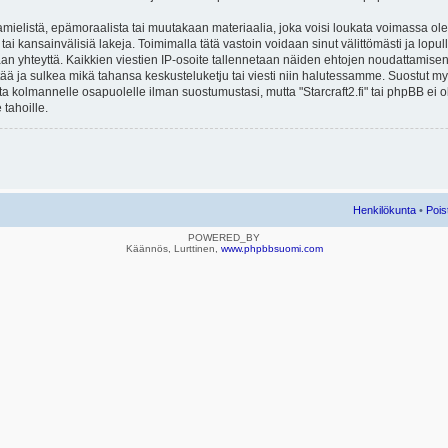
mielistä, epämoraalista tai muutakaan materiaalia, joka voisi loukata voimassa ole
u tai kansainvälisiä lakeja. Toimimalla tätä vastoin voidaan sinut välittömästi ja lopull
aan yhteyttä. Kaikkien viestien IP-osoite tallennetaan näiden ehtojen noudattamisen 
rtää ja sulkea mikä tahansa keskusteluketju tai viesti niin halutessamme. Suostut myös
eta kolmannelle osapuolelle ilman suostumustasi, mutta "Starcraft2.fi" tai phpBB ei
 tahoille.
Henkilökunta
•
Pois
POWERED_BY
Käännös, Lurttinen,
www.phpbbsuomi.com