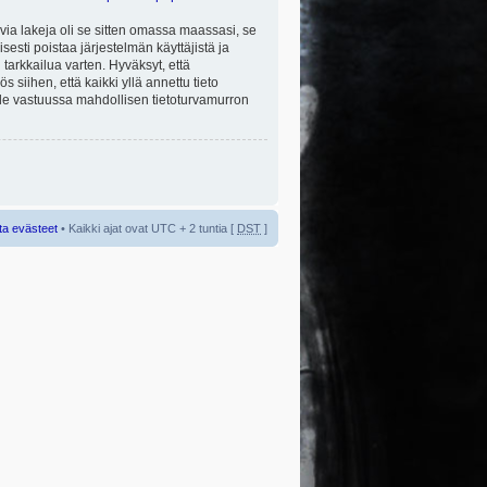
via lakeja oli se sitten omassa maassasi, se
isesti poistaa järjestelmän käyttäjistä ja
tarkkailua varten. Hyväksyt, että
 siihen, että kaikki yllä annettu tieto
 ole vastuussa mahdollisen tietoturvamurron
ta evästeet
• Kaikki ajat ovat UTC + 2 tuntia [
DST
]