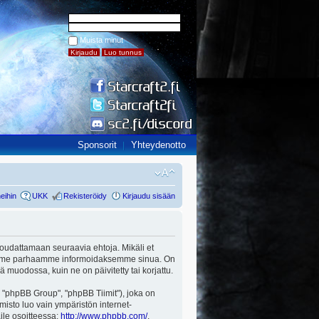
Muista minut
Sponsorit
Yhteydenotto
eihin
UKK
Rekisteröidy
Kirjaudu sisään
ut noudattamaan seuraavia ehtoja. Mikäli et
a teemme parhaamme informoidaksemme sinua. On
ä muodossa, kuin ne on päivitetty tai korjattu.
"phpBB Group", "phpBB Tiimit"), joka on
misto luo vain ympäristön internet-
aile osoitteessa:
http://www.phpbb.com/
.