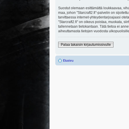
Suostut olemaan esittämättä loukkaavaa, viha
maa, johon "Starcraft2.fi"-palvelin on sijoitett
tarvittaessa internet-yhteydentarjoajaasi otet
"Starcraft2.fi" on oikeus poistaa, muokata, sii
tallennetaan tietokantaan. Tätä tietoa ei ann
aiheuttamasta tietojen vuodosta ulkopuolisille
Palaa takaisin kirjautumissivulle
Etusivu