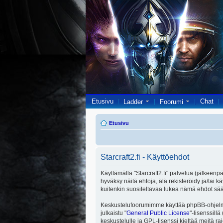
Etusivu
Chat
Ladder
Foorumi
Etusivu
Starcraft2.fi - Käyttöehdot
Käyttämällä "Starcraft2.fi" palvelua (jälkeenpä
hyväksy näitä ehtoja, älä rekisteröidy ja/ta
kuitenkin suositeltavaa lukea nämä ehdot säänn
Keskustelufoorumimme käyttää phpBB-ohjelmis
julkaistu "
General Public License
"-lisenssill
keskustelulle ja GPL-lisenssi kieltää meitä ra