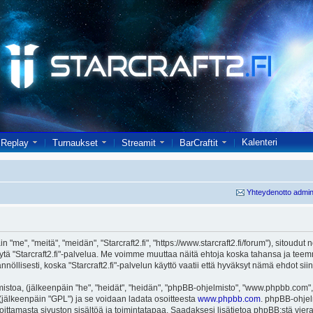
Kalenteri
Replay
Turnaukset
Streamit
BarCraftit
Yhteydenotto admin
in "me", "meitä", "meidän", "Starcraft2.fi", "https://www.starcraft2.fi/forum"), sitoud
i käytä "Starcraft2.fi"-palvelua. Me voimme muuttaa näitä ehtoja koska tahansa j
öllisesti, koska "Starcraft2.fi"-palvelun käyttö vaatii että hyväksyt nämä ehdot siin
toa, (jälkeenpäin "he", "heidät", "heidän", "phpBB-ohjelmisto", "www.phpbb.com", 
ä (jälkeenpäin "GPL") ja se voidaan ladata osoitteesta
www.phpbb.com
. phpBB-ohjel
joittamasta sivuston sisältöä ja toimintatapaa. Saadaksesi lisätietoa phpBB:stä vier