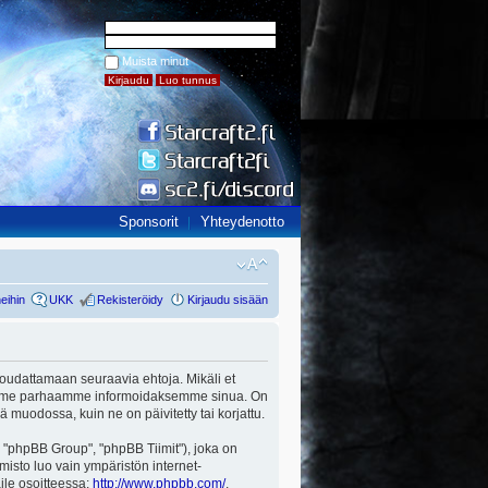
Muista minut
Sponsorit
Yhteydenotto
eihin
UKK
Rekisteröidy
Kirjaudu sisään
ut noudattamaan seuraavia ehtoja. Mikäli et
a teemme parhaamme informoidaksemme sinua. On
ä muodossa, kuin ne on päivitetty tai korjattu.
"phpBB Group", "phpBB Tiimit"), joka on
misto luo vain ympäristön internet-
aile osoitteessa:
http://www.phpbb.com/
.