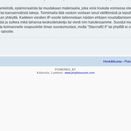
mielistä, epämoraalista tai muutakaan materiaalia, joka voisi loukata voimassa ole
u tai kansainvälisiä lakeja. Toimimalla tätä vastoin voidaan sinut välittömästi ja lopull
aan yhteyttä. Kaikkien viestien IP-osoite tallennetaan näiden ehtojen noudattamisen 
rtää ja sulkea mikä tahansa keskusteluketju tai viesti niin halutessamme. Suostut myös
eta kolmannelle osapuolelle ilman suostumustasi, mutta "Starcraft2.fi" tai phpBB ei
 tahoille.
Henkilökunta
•
Pois
POWERED_BY
Käännös, Lurttinen,
www.phpbbsuomi.com