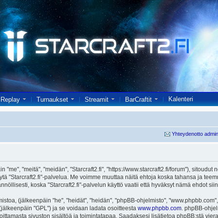
Kalenteri
Replay
Turnaukset
Streamit
BarCraftit
Yhteydenotto admin
in "me", "meitä", "meidän", "Starcraft2.fi", "https://www.starcraft2.fi/forum"), sitoud
i käytä "Starcraft2.fi"-palvelua. Me voimme muuttaa näitä ehtoja koska tahansa j
öllisesti, koska "Starcraft2.fi"-palvelun käyttö vaatii että hyväksyt nämä ehdot siin
toa, (jälkeenpäin "he", "heidät", "heidän", "phpBB-ohjelmisto", "www.phpbb.com", 
ä (jälkeenpäin "GPL") ja se voidaan ladata osoitteesta
www.phpbb.com
. phpBB-ohjel
joittamasta sivuston sisältöä ja toimintatapaa. Saadaksesi lisätietoa phpBB:stä vier