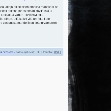
via lakeja oli se sitten omassa maassasi, se
isesti poistaa järjestelmän käyttäjistä ja
tarkkailua varten. Hyväksyt, että
 siihen, että kaikki yllä annettu tieto
 ole vastuussa mahdollisen tietoturvamurron
ta evästeet
• Kaikki ajat ovat UTC + 2 tuntia [
DST
]