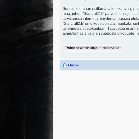
Suostut olemaan esittämättä loukkaavaa, viha
maa, johon "Starcraft2.fi"-palvelin on sijoitett
tarvittaessa internet-yhteydentarjoajaasi otet
"Starcraft2.fi" on oikeus poistaa, muokata, sii
tallennetaan tietokantaan. Tätä tietoa ei ann
aiheuttamasta tietojen vuodosta ulkopuolisille
Palaa takaisin kirjautumissivulle
Etusivu