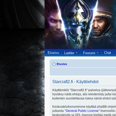
Etusivu
Chat
Ladder
Foorumi
Etusivu
Starcraft2.fi - Käyttöehdot
Käyttämällä "Starcraft2.fi" palvelua (jälkeenpä
hyväksy näitä ehtoja, älä rekisteröidy ja/ta
kuitenkin suositeltavaa lukea nämä ehdot säänn
Keskustelufoorumimme käyttää phpBB-ohjelmis
julkaistu "
General Public License
"-lisenssill
keskustelulle ja GPL-lisenssi kieltää meitä ra