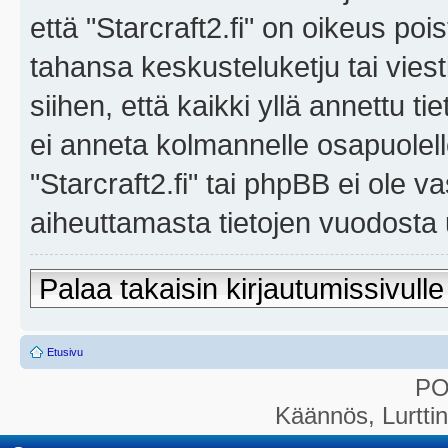
että "Starcraft2.fi" on oikeus poi
tahansa keskusteluketju tai vies
siihen, että kaikki yllä annettu ti
ei anneta kolmannelle osapuolel
"Starcraft2.fi" tai phpBB ei ole 
aiheuttamasta tietojen vuodosta ul
Palaa takaisin kirjautumissivulle
Etusivu
P
Käännös, Lurtti