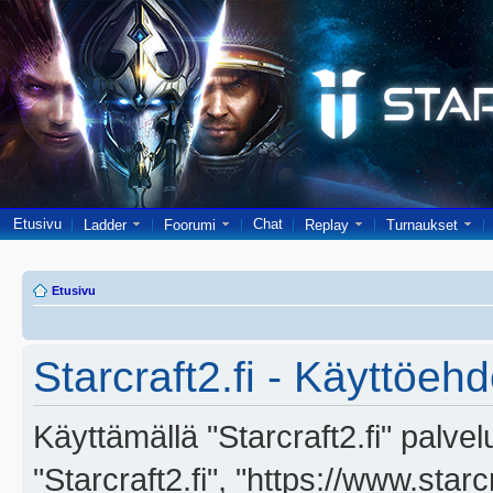
Etusivu
Chat
Ladder
Foorumi
Replay
Turnaukset
Etusivu
Starcraft2.fi - Käyttöehd
Käyttämällä "Starcraft2.fi" palve
"Starcraft2.fi", "https://www.star