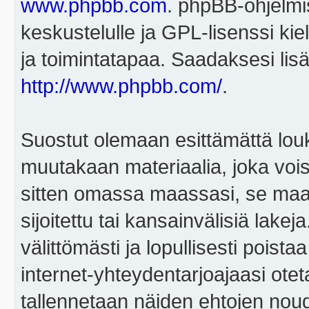
www.phpbb.com
. phpBB-ohjelmis
keskustelulle ja GPL-lisenssi kie
ja toimintatapaa. Saadaksesi lisä
http://www.phpbb.com/
.
Suostut olemaan esittämättä louk
muutakaan materiaalia, joka voisi
sitten omassa maassasi, se maa, 
sijoitettu tai kansainvälisiä lake
välittömästi ja lopullisesti poista
internet-yhteydentarjoajaasi otet
tallennetaan näiden ehtojen noud