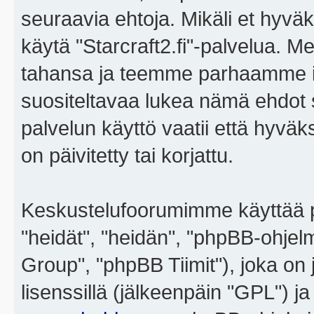
seuraavia ehtoja. Mikäli et hyväks
käytä "Starcraft2.fi"-palvelua. 
tahansa ja teemme parhaamme i
suositeltavaa lukea nämä ehdot sä
palvelun käyttö vaatii että hyvä
on päivitetty tai korjattu.
Keskustelufoorumimme käyttää p
"heidät", "heidän", "phpBB-ohje
Group", "phpBB Tiimit"), joka on j
lisenssillä (jälkeenpäin "GPL") j