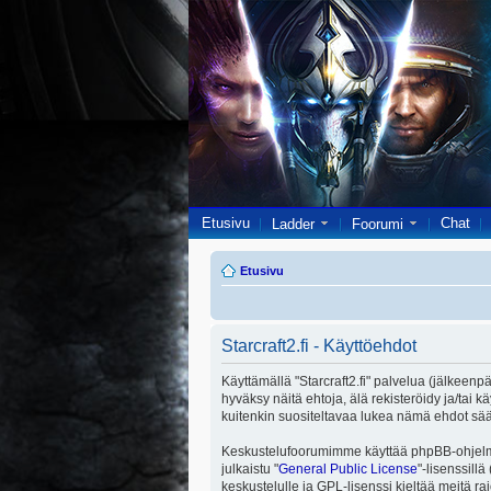
Etusivu
Chat
Ladder
Foorumi
Etusivu
Starcraft2.fi - Käyttöehdot
Käyttämällä "Starcraft2.fi" palvelua (jälkeenpä
hyväksy näitä ehtoja, älä rekisteröidy ja/ta
kuitenkin suositeltavaa lukea nämä ehdot säänn
Keskustelufoorumimme käyttää phpBB-ohjelmis
julkaistu "
General Public License
"-lisenssill
keskustelulle ja GPL-lisenssi kieltää meitä ra