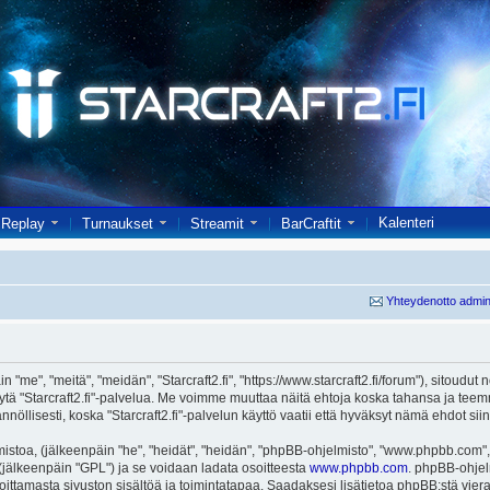
Kalenteri
Replay
Turnaukset
Streamit
BarCraftit
Yhteydenotto admin
in "me", "meitä", "meidän", "Starcraft2.fi", "https://www.starcraft2.fi/forum"), sitoud
i käytä "Starcraft2.fi"-palvelua. Me voimme muuttaa näitä ehtoja koska tahansa j
öllisesti, koska "Starcraft2.fi"-palvelun käyttö vaatii että hyväksyt nämä ehdot siin
toa, (jälkeenpäin "he", "heidät", "heidän", "phpBB-ohjelmisto", "www.phpbb.com", 
ä (jälkeenpäin "GPL") ja se voidaan ladata osoitteesta
www.phpbb.com
. phpBB-ohjel
joittamasta sivuston sisältöä ja toimintatapaa. Saadaksesi lisätietoa phpBB:stä vier