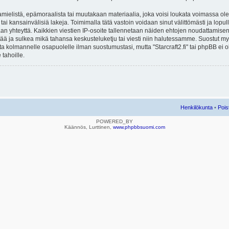
mielistä, epämoraalista tai muutakaan materiaalia, joka voisi loukata voimassa ole
u tai kansainvälisiä lakeja. Toimimalla tätä vastoin voidaan sinut välittömästi ja lopull
aan yhteyttä. Kaikkien viestien IP-osoite tallennetaan näiden ehtojen noudattamisen 
rtää ja sulkea mikä tahansa keskusteluketju tai viesti niin halutessamme. Suostut myös
eta kolmannelle osapuolelle ilman suostumustasi, mutta "Starcraft2.fi" tai phpBB ei
 tahoille.
Henkilökunta
•
Pois
POWERED_BY
Käännös, Lurttinen,
www.phpbbsuomi.com