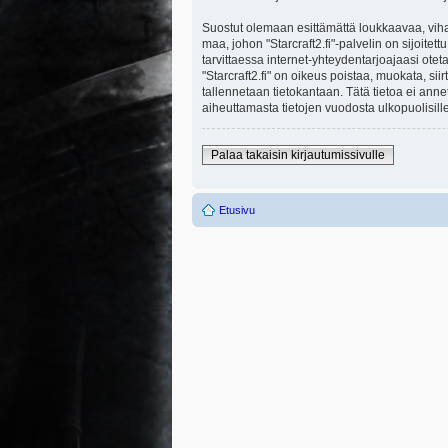
Suostut olemaan esittämättä loukkaavaa, viha
maa, johon "Starcraft2.fi"-palvelin on sijoitett
tarvittaessa internet-yhteydentarjoajaasi otet
"Starcraft2.fi" on oikeus poistaa, muokata, sii
tallennetaan tietokantaan. Tätä tietoa ei ann
aiheuttamasta tietojen vuodosta ulkopuolisille
Palaa takaisin kirjautumissivulle
Etusivu