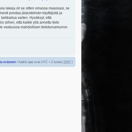
via lakeja oli se sitten omassa maassasi, se
isesti poistaa järjestelmän käyttäjistä ja
tarkkailua varten. Hyväksyt, että
 siihen, että kaikki yllä annettu tieto
 ole vastuussa mahdollisen tietoturvamurron
ta evästeet
• Kaikki ajat ovat UTC + 2 tuntia [
DST
]