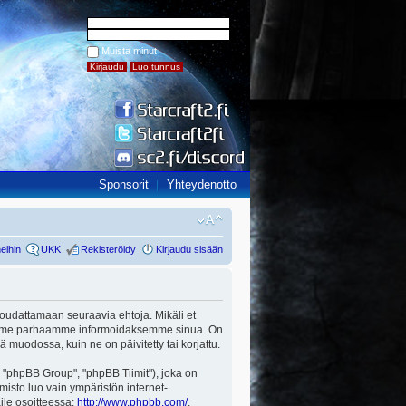
Muista minut
Sponsorit
Yhteydenotto
eihin
UKK
Rekisteröidy
Kirjaudu sisään
ut noudattamaan seuraavia ehtoja. Mikäli et
a teemme parhaamme informoidaksemme sinua. On
ä muodossa, kuin ne on päivitetty tai korjattu.
"phpBB Group", "phpBB Tiimit"), joka on
misto luo vain ympäristön internet-
aile osoitteessa:
http://www.phpbb.com/
.