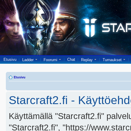
Etusivu
Chat
Ladder
Foorumi
Replay
Turnaukset
Etusivu
Starcraft2.fi - Käyttöehd
Käyttämällä "Starcraft2.fi" palve
"Starcraft2.fi", "https://www.star