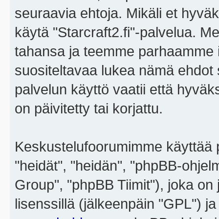
seuraavia ehtoja. Mikäli et hyväks
käytä "Starcraft2.fi"-palvelua. 
tahansa ja teemme parhaamme i
suositeltavaa lukea nämä ehdot sä
palvelun käyttö vaatii että hyvä
on päivitetty tai korjattu.
Keskustelufoorumimme käyttää p
"heidät", "heidän", "phpBB-ohje
Group", "phpBB Tiimit"), joka on j
lisenssillä (jälkeenpäin "GPL") j