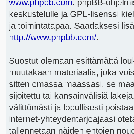
www.phpbb.com
. phpBB-ohjelmis
keskustelulle ja GPL-lisenssi kie
ja toimintatapaa. Saadaksesi lisä
http://www.phpbb.com/
.
Suostut olemaan esittämättä louk
muutakaan materiaalia, joka voisi
sitten omassa maassasi, se maa, 
sijoitettu tai kansainvälisiä lake
välittömästi ja lopullisesti poista
internet-yhteydentarjoajaasi otet
tallennetaan näiden ehtojen noud