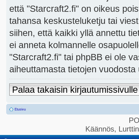
että "Starcraft2.fi" on oikeus poi
tahansa keskusteluketju tai vies
siihen, että kaikki yllä annettu ti
ei anneta kolmannelle osapuolel
"Starcraft2.fi" tai phpBB ei ole 
aiheuttamasta tietojen vuodosta ul
Palaa takaisin kirjautumissivulle
Etusivu
P
Käännös, Lurtti