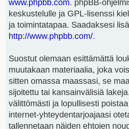
www.phpbb.com
. phpBB-ohjelmis
keskustelulle ja GPL-lisenssi kie
ja toimintatapaa. Saadaksesi lisä
http://www.phpbb.com/
.
Suostut olemaan esittämättä louk
muutakaan materiaalia, joka voisi
sitten omassa maassasi, se maa, 
sijoitettu tai kansainvälisiä lake
välittömästi ja lopullisesti poista
internet-yhteydentarjoajaasi otet
tallennetaan näiden ehtojen noud