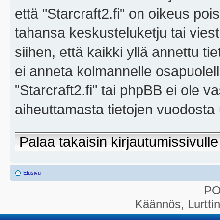
että "Starcraft2.fi" on oikeus poi
tahansa keskusteluketju tai vies
siihen, että kaikki yllä annettu ti
ei anneta kolmannelle osapuolel
"Starcraft2.fi" tai phpBB ei ole 
aiheuttamasta tietojen vuodosta ul
Palaa takaisin kirjautumissivulle
Etusivu
P
Käännös, Lurtti