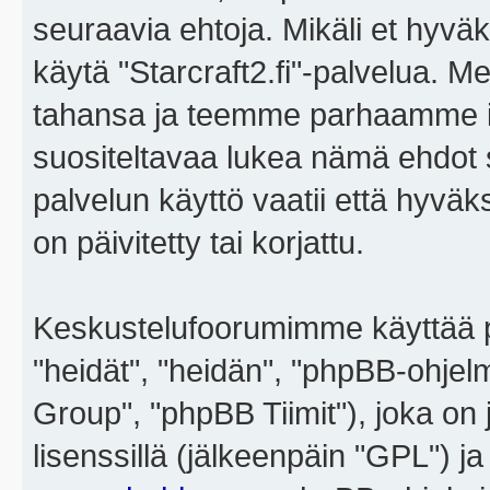
seuraavia ehtoja. Mikäli et hyväks
käytä "Starcraft2.fi"-palvelua. 
tahansa ja teemme parhaamme i
suositeltavaa lukea nämä ehdot sä
palvelun käyttö vaatii että hyvä
on päivitetty tai korjattu.
Keskustelufoorumimme käyttää p
"heidät", "heidän", "phpBB-ohje
Group", "phpBB Tiimit"), joka on j
lisenssillä (jälkeenpäin "GPL") j