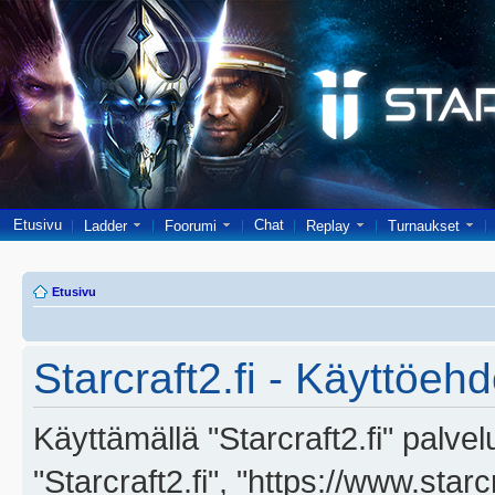
Etusivu
Chat
Ladder
Foorumi
Replay
Turnaukset
Etusivu
Starcraft2.fi - Käyttöehd
Käyttämällä "Starcraft2.fi" palve
"Starcraft2.fi", "https://www.star