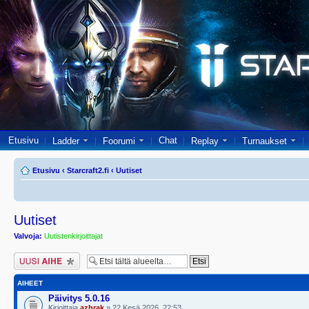
Etusivu
Chat
Ladder
Foorumi
Replay
Turnaukset
Etusivu
‹
Starcraft2.fi
‹
Uutiset
Uutiset
Valvoja:
Uutistenkirjoittajat
Lähetä uusi viesti
AIHEET
Päivitys 5.0.16
Kirjoittaja
azhrak
» 22 Kesä 2026, 22:53