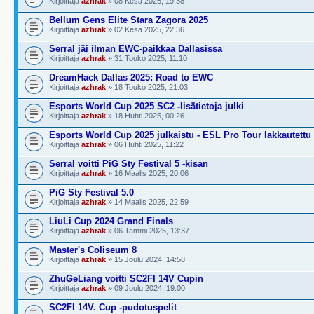
Kirjoittaja
azhrak
» 08 Kesä 2025, 19:38
Bellum Gens Elite Stara Zagora 2025
Kirjoittaja
azhrak
» 02 Kesä 2025, 22:36
Serral jäi ilman EWC-paikkaa Dallasissa
Kirjoittaja
azhrak
» 31 Touko 2025, 11:10
DreamHack Dallas 2025: Road to EWC
Kirjoittaja
azhrak
» 18 Touko 2025, 21:03
Esports World Cup 2025 SC2 -lisätietoja julki
Kirjoittaja
azhrak
» 18 Huhti 2025, 00:26
Esports World Cup 2025 julkaistu - ESL Pro Tour lakkautettu
Kirjoittaja
azhrak
» 06 Huhti 2025, 11:22
Serral voitti PiG Sty Festival 5 -kisan
Kirjoittaja
azhrak
» 16 Maalis 2025, 20:06
PiG Sty Festival 5.0
Kirjoittaja
azhrak
» 14 Maalis 2025, 22:59
LiuLi Cup 2024 Grand Finals
Kirjoittaja
azhrak
» 06 Tammi 2025, 13:37
Master's Coliseum 8
Kirjoittaja
azhrak
» 15 Joulu 2024, 14:58
ZhuGeLiang voitti SC2FI 14V Cupin
Kirjoittaja
azhrak
» 09 Joulu 2024, 19:00
SC2FI 14V. Cup -pudotuspelit