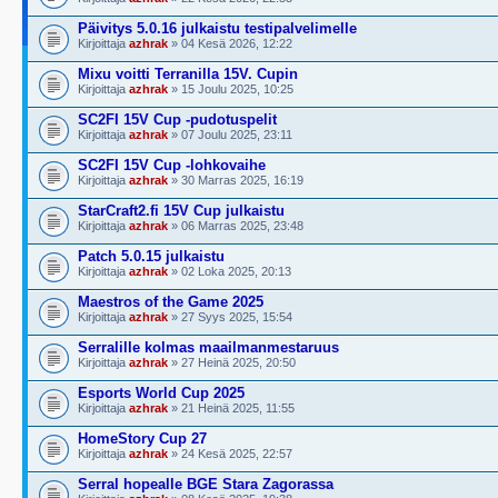
Päivitys 5.0.16 julkaistu testipalvelimelle
Kirjoittaja
azhrak
» 04 Kesä 2026, 12:22
Mixu voitti Terranilla 15V. Cupin
Kirjoittaja
azhrak
» 15 Joulu 2025, 10:25
SC2FI 15V Cup -pudotuspelit
Kirjoittaja
azhrak
» 07 Joulu 2025, 23:11
SC2FI 15V Cup -lohkovaihe
Kirjoittaja
azhrak
» 30 Marras 2025, 16:19
StarCraft2.fi 15V Cup julkaistu
Kirjoittaja
azhrak
» 06 Marras 2025, 23:48
Patch 5.0.15 julkaistu
Kirjoittaja
azhrak
» 02 Loka 2025, 20:13
Maestros of the Game 2025
Kirjoittaja
azhrak
» 27 Syys 2025, 15:54
Serralille kolmas maailmanmestaruus
Kirjoittaja
azhrak
» 27 Heinä 2025, 20:50
Esports World Cup 2025
Kirjoittaja
azhrak
» 21 Heinä 2025, 11:55
HomeStory Cup 27
Kirjoittaja
azhrak
» 24 Kesä 2025, 22:57
Serral hopealle BGE Stara Zagorassa