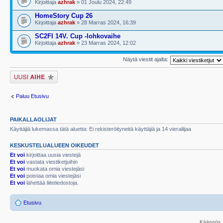
Kirjoittaja
azhrak
» 01 Joulu 2024, 22:49
HomeStory Cup 26
Kirjoittaja
azhrak
» 28 Marras 2024, 16:39
SC2FI 14V. Cup -lohkovaihe
Kirjoittaja
azhrak
» 23 Marras 2024, 12:02
Näytä viestit ajalta:
Lähetä uusi viesti
Paluu Etusivu
PAIKALLAOLIJAT
Käyttäjiä lukemassa tätä aluetta: Ei rekisteröityneitä käyttäjiä ja 14 vierailijaa
KESKUSTELUALUEEN OIKEUDET
Et voi
kirjoittaa uusia viestejä
Et voi
vastata viestiketjuihin
Et voi
muokata omia viestejäsi
Et voi
poistaa omia viestejäsi
Et voi
lähettää liitetiedostoja.
Etusivu
Käännös, 