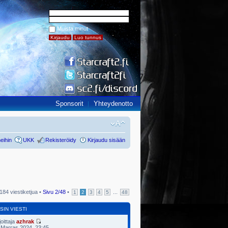
Muista minut
Sponsorit
Yhteydenotto
eihin
UKK
Rekisteröidy
Kirjaudu sisään
184 viestiketjua •
Sivu
2
/
48
•
...
1
2
3
4
5
48
SIN VIESTI
joittaja
azhrak
 Marras 2024, 23:45