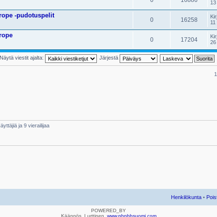
13
ope -pudotuspelit
Kir
0
16258
11
rope
Kir
0
17204
26
Näytä viestit ajalta:
Järjestä
1
yttäjiä ja 9 vierailijaa
Henkilökunta
•
Pois
POWERED_BY
Käännös, Lurttinen,
www.phpbbsuomi.com