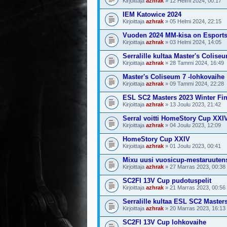
Kirjoittaja
azhrak
» 12 Helmi 2024, 00:17
IEM Katowice 2024
Kirjoittaja
azhrak
» 05 Helmi 2024, 22:15
Vuoden 2024 MM-kisa on Esport
Kirjoittaja
azhrak
» 03 Helmi 2024, 14:05
Serralille kultaa Master's Coliseu
Kirjoittaja
azhrak
» 28 Tammi 2024, 16:49
Master's Coliseum 7 -lohkovaihe
Kirjoittaja
azhrak
» 09 Tammi 2024, 22:28
ESL SC2 Masters 2023 Winter Fin
Kirjoittaja
azhrak
» 13 Joulu 2023, 21:42
Serral voitti HomeStory Cup XXI
Kirjoittaja
azhrak
» 04 Joulu 2023, 12:09
HomeStory Cup XXIV
Kirjoittaja
azhrak
» 01 Joulu 2023, 00:41
Mixu uusi vuosicup-mestaruuten
Kirjoittaja
azhrak
» 27 Marras 2023, 00:38
SC2FI 13V Cup pudotuspelit
Kirjoittaja
azhrak
» 21 Marras 2023, 00:56
Serralille kultaa ESL SC2 Master
Kirjoittaja
azhrak
» 20 Marras 2023, 16:13
SC2FI 13V Cup lohkovaihe