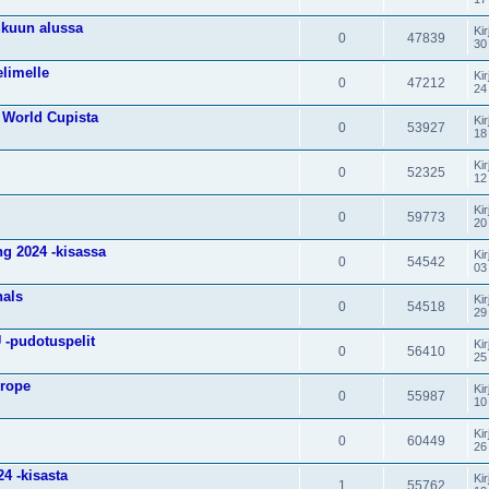
ukuun alussa
Kir
0
47839
30
elimelle
Kir
0
47212
24
c World Cupista
Kir
0
53927
18
Kir
0
52325
12
Kir
0
59773
20
ng 2024 -kisassa
Kir
0
54542
03
nals
Kir
0
54518
29
 -pudotuspelit
Kir
0
56410
25
urope
Kir
0
55987
10
Kir
0
60449
26
24 -kisasta
Kir
1
55762