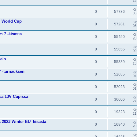
12
Kir
0
57786
05
s World Cup
Kir
0
57281
03
m 7 -kisasta
Kir
0
55450
28
Kir
0
55655
09
als
Kir
0
55339
13
V -turnauksen
Kir
0
52685
04
Kir
0
52023
01
sa 13V Cupissa
Kir
0
36606
27
Kir
0
19323
21
s 2023 Winter EU -kisasta
Kir
0
16840
20
Kir
0
16886