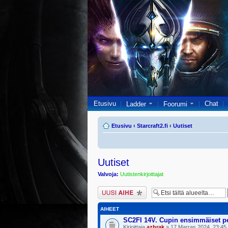
Etusivu
Chat
Ladder
Foorumi
Etusivu
‹
Starcraft2.fi
‹
Uutiset
Uutiset
Valvoja:
Uutistenkirjoittajat
Lähetä uusi viesti
AIHEET
SC2FI 14V. Cupin ensimmäiset pe
Kirjoittaja
azhrak
» 17 Marras 2024, 23:45