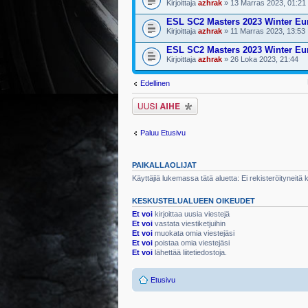
Kirjoittaja
azhrak
» 13 Marras 2023, 01:21
ESL SC2 Masters 2023 Winter Eur
Kirjoittaja
azhrak
» 11 Marras 2023, 13:53
ESL SC2 Masters 2023 Winter Eu
Kirjoittaja
azhrak
» 26 Loka 2023, 21:44
Edellinen
Lähetä uusi viesti
Paluu Etusivu
PAIKALLAOLIJAT
Käyttäjiä lukemassa tätä aluetta: Ei rekisteröityneitä kä
KESKUSTELUALUEEN OIKEUDET
Et voi
kirjoittaa uusia viestejä
Et voi
vastata viestiketjuihin
Et voi
muokata omia viestejäsi
Et voi
poistaa omia viestejäsi
Et voi
lähettää liitetiedostoja.
Etusivu