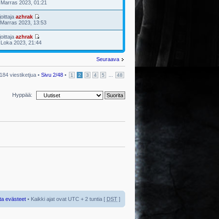
 Marras 2023, 01:21
joittaja
azhrak
 Marras 2023, 13:53
joittaja
azhrak
 Loka 2023, 21:44
Seuraava
184 viestiketjua •
Sivu
2
/
48
•
...
1
2
3
4
5
48
Hyppää:
ta evästeet
• Kaikki ajat ovat UTC + 2 tuntia [
DST
]