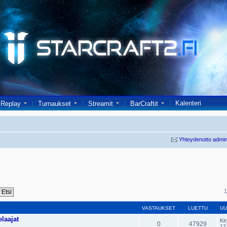
Kalenteri
Replay
Turnaukset
Streamit
BarCraftit
Yhteydenotto admin
1
VASTAUKSET
LUETTU
UU
laajat
Kir
0
47929
17