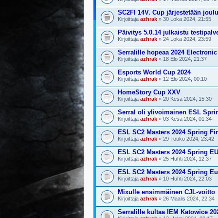
SC2FI 14V. Cup järjestetään joul
Kirjoittaja
azhrak
» 30 Loka 2024, 21:55
Päivitys 5.0.14 julkaistu testipalv
Kirjoittaja
azhrak
» 24 Loka 2024, 23:59
Serralille hopeaa 2024 Electroni
Kirjoittaja
azhrak
» 18 Elo 2024, 21:37
Esports World Cup 2024
Kirjoittaja
azhrak
» 12 Elo 2024, 00:10
HomeStory Cup XXV
Kirjoittaja
azhrak
» 20 Kesä 2024, 15:30
Serral oli ylivoimainen ESL Spri
Kirjoittaja
azhrak
» 03 Kesä 2024, 01:34
ESL SC2 Masters 2024 Spring Fi
Kirjoittaja
azhrak
» 29 Touko 2024, 23:42
ESL SC2 Masters 2024 Spring EU
Kirjoittaja
azhrak
» 25 Huhti 2024, 12:37
ESL SC2 Masters 2024 Spring E
Kirjoittaja
azhrak
» 10 Huhti 2024, 22:03
Mixulle ensimmäinen CJL-voitto
Kirjoittaja
azhrak
» 26 Maalis 2024, 22:34
Serralille kultaa IEM Katowice 20