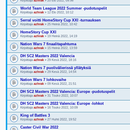
Kirjoittaja
azhrak
» 20 Elo 2022, 09:56
World Team League 2022 Summer -pudotuspelit
Kirjoittaja
azhrak
» 12 Elo 2022, 10:12
Serral voitti HomeStory Cup XXI -turnauksen
Kirjoittaja
azhrak
» 25 Heinä 2022, 10:42
HomeStory Cup XXI
Kirjoittaja
azhrak
» 19 Heinä 2022, 14:19
Nation Wars 7 finaalitapahtuma
Kirjoittaja
azhrak
» 15 Heinä 2022, 13:59
DH SC2 Masters 2022 Valencia
Kirjoittaja
azhrak
» 29 Kesä 2022, 18:16
Nation Wars 7 puolivälierissä yllätyksiä
Kirjoittaja
azhrak
» 29 Kesä 2022, 14:54
Nation Wars 7 lohkovaihe
Kirjoittaja
azhrak
» 09 Kesä 2022, 21:51
DH SC2 Masters 2022 Valencia: Europe -pudotuspelit
Kirjoittaja
azhrak
» 31 Touko 2022, 10:07
DH SC2 Masters 2022 Valencia: Europe -lohkot
Kirjoittaja
azhrak
» 16 Touko 2022, 10:09
King of Battles 3
Kirjoittaja
azhrak
» 27 Huhti 2022, 19:52
Caster Civil War 2022