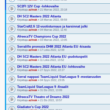
SC2FI 12V Cup -lohkovaihe
Kirjoittaja
azhrak
» 21 Marras 2022, 23:18
DH SC2 Masters 2022 Atlanta
Kirjoittaja
azhrak
» 18 Marras 2022, 09:59
StarCraft2.fi 12-vuotisturnaus ja karsinnat julki
Kirjoittaja
azhrak
» 04 Marras 2022, 11:40
AfreecaTV Champions Cup 2022
Kirjoittaja
azhrak
» 03 Marras 2022, 13:05
Serralille pronssia DHM 2022 Atlanta EU -kisasta
Kirjoittaja
azhrak
» 17 Loka 2022, 12:09
DH SC2 Masters 2022 Atlanta EU -pudotuspelit
Kirjoittaja
azhrak
» 11 Loka 2022, 13:52
DH SC2 Masters 2022 Atlanta EU -lohkovaihe
Kirjoittaja
azhrak
» 27 Syys 2022, 22:27
Serral nappasi TeamLiquid StarLeague 9 -mestaruuden
Kirjoittaja
azhrak
» 04 Syys 2022, 23:05
TeamLiquid StarLeague 9 -finaalit
Kirjoittaja
azhrak
» 31 Elo 2022, 13:09
AfreecaTV Theatre of Dreams 2022
Kirjoittaja
azhrak
» 21 Elo 2022, 10:57
Gladiator's Cup 2022