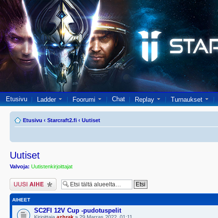
Etusivu
Chat
Ladder
Foorumi
Replay
Turnaukset
Etusivu
‹
Starcraft2.fi
‹
Uutiset
Uutiset
Valvoja:
Uutistenkirjoittajat
Lähetä uusi viesti
AIHEET
SC2FI 12V Cup -pudotuspelit
Kirjoittaja
azhrak
» 29 Marras 2022, 01:11