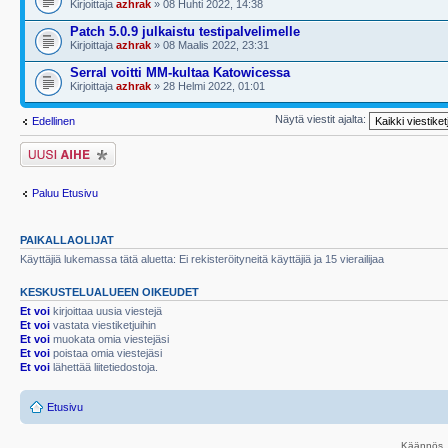
Kirjoittaja
azhrak
» 08 Huhti 2022, 14:38
Patch 5.0.9 julkaistu testipalvelimelle
Kirjoittaja
azhrak
» 08 Maalis 2022, 23:31
Serral voitti MM-kultaa Katowicessa
Kirjoittaja
azhrak
» 28 Helmi 2022, 01:01
Näytä viestit ajalta:
Edellinen
Lähetä uusi viesti
Paluu Etusivu
PAIKALLAOLIJAT
Käyttäjiä lukemassa tätä aluetta: Ei rekisteröityneitä käyttäjiä ja 15 vierailijaa
KESKUSTELUALUEEN OIKEUDET
Et voi
kirjoittaa uusia viestejä
Et voi
vastata viestiketjuihin
Et voi
muokata omia viestejäsi
Et voi
poistaa omia viestejäsi
Et voi
lähettää liitetiedostoja.
Etusivu
Käännös, 