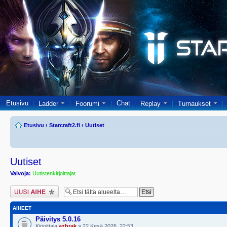
Etusivu
Chat
Ladder
Foorumi
Replay
Turnaukset
Etusivu
‹
Starcraft2.fi
‹
Uutiset
Uutiset
Valvoja:
Uutistenkirjoittajat
Lähetä uusi viesti
AIHEET
Päivitys 5.0.16
Kirjoittaja
azhrak
» 22 Kesä 2026, 22:53