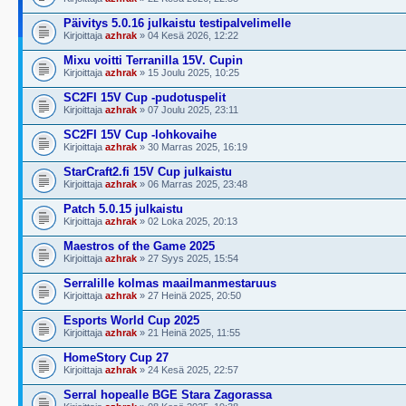
Päivitys 5.0.16 julkaistu testipalvelimelle
Kirjoittaja
azhrak
» 04 Kesä 2026, 12:22
Mixu voitti Terranilla 15V. Cupin
Kirjoittaja
azhrak
» 15 Joulu 2025, 10:25
SC2FI 15V Cup -pudotuspelit
Kirjoittaja
azhrak
» 07 Joulu 2025, 23:11
SC2FI 15V Cup -lohkovaihe
Kirjoittaja
azhrak
» 30 Marras 2025, 16:19
StarCraft2.fi 15V Cup julkaistu
Kirjoittaja
azhrak
» 06 Marras 2025, 23:48
Patch 5.0.15 julkaistu
Kirjoittaja
azhrak
» 02 Loka 2025, 20:13
Maestros of the Game 2025
Kirjoittaja
azhrak
» 27 Syys 2025, 15:54
Serralille kolmas maailmanmestaruus
Kirjoittaja
azhrak
» 27 Heinä 2025, 20:50
Esports World Cup 2025
Kirjoittaja
azhrak
» 21 Heinä 2025, 11:55
HomeStory Cup 27
Kirjoittaja
azhrak
» 24 Kesä 2025, 22:57
Serral hopealle BGE Stara Zagorassa