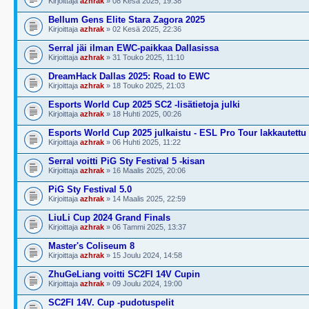
Kirjoittaja
azhrak
» 08 Kesä 2025, 19:38
Bellum Gens Elite Stara Zagora 2025
Kirjoittaja
azhrak
» 02 Kesä 2025, 22:36
Serral jäi ilman EWC-paikkaa Dallasissa
Kirjoittaja
azhrak
» 31 Touko 2025, 11:10
DreamHack Dallas 2025: Road to EWC
Kirjoittaja
azhrak
» 18 Touko 2025, 21:03
Esports World Cup 2025 SC2 -lisätietoja julki
Kirjoittaja
azhrak
» 18 Huhti 2025, 00:26
Esports World Cup 2025 julkaistu - ESL Pro Tour lakkautettu
Kirjoittaja
azhrak
» 06 Huhti 2025, 11:22
Serral voitti PiG Sty Festival 5 -kisan
Kirjoittaja
azhrak
» 16 Maalis 2025, 20:06
PiG Sty Festival 5.0
Kirjoittaja
azhrak
» 14 Maalis 2025, 22:59
LiuLi Cup 2024 Grand Finals
Kirjoittaja
azhrak
» 06 Tammi 2025, 13:37
Master's Coliseum 8
Kirjoittaja
azhrak
» 15 Joulu 2024, 14:58
ZhuGeLiang voitti SC2FI 14V Cupin
Kirjoittaja
azhrak
» 09 Joulu 2024, 19:00
SC2FI 14V. Cup -pudotuspelit