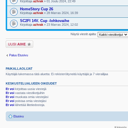
Kirjoittaja
azhrak
» 01 Joulu 2024, 22:49
HomeStory Cup 26
Kirjoittaja
azhrak
» 28 Marras 2024, 16:39
SC2FI 14V. Cup -lohkovaihe
Kirjoittaja
azhrak
» 23 Marras 2024, 12:02
Näytä viestit ajalta:
Lähetä uusi viesti
Paluu Etusivu
PAIKALLAOLIJAT
Käyttäjiä lukemassa tätä aluetta: Ei rekisteröityneitä käyttäjiä ja 7 vierailijaa
KESKUSTELUALUEEN OIKEUDET
Et voi
kirjoittaa uusia viestejä
Et voi
vastata viestiketjuihin
Et voi
muokata omia viestejäsi
Et voi
poistaa omia viestejäsi
Et voi
lähettää liitetiedostoja.
Etusivu
Käännös, 