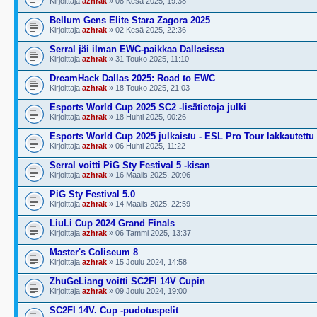
Kirjoittaja
azhrak
» 08 Kesä 2025, 19:38
Bellum Gens Elite Stara Zagora 2025
Kirjoittaja
azhrak
» 02 Kesä 2025, 22:36
Serral jäi ilman EWC-paikkaa Dallasissa
Kirjoittaja
azhrak
» 31 Touko 2025, 11:10
DreamHack Dallas 2025: Road to EWC
Kirjoittaja
azhrak
» 18 Touko 2025, 21:03
Esports World Cup 2025 SC2 -lisätietoja julki
Kirjoittaja
azhrak
» 18 Huhti 2025, 00:26
Esports World Cup 2025 julkaistu - ESL Pro Tour lakkautettu
Kirjoittaja
azhrak
» 06 Huhti 2025, 11:22
Serral voitti PiG Sty Festival 5 -kisan
Kirjoittaja
azhrak
» 16 Maalis 2025, 20:06
PiG Sty Festival 5.0
Kirjoittaja
azhrak
» 14 Maalis 2025, 22:59
LiuLi Cup 2024 Grand Finals
Kirjoittaja
azhrak
» 06 Tammi 2025, 13:37
Master's Coliseum 8
Kirjoittaja
azhrak
» 15 Joulu 2024, 14:58
ZhuGeLiang voitti SC2FI 14V Cupin
Kirjoittaja
azhrak
» 09 Joulu 2024, 19:00
SC2FI 14V. Cup -pudotuspelit