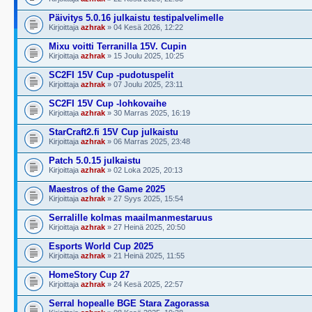
Päivitys 5.0.16 julkaistu testipalvelimelle
Kirjoittaja
azhrak
» 04 Kesä 2026, 12:22
Mixu voitti Terranilla 15V. Cupin
Kirjoittaja
azhrak
» 15 Joulu 2025, 10:25
SC2FI 15V Cup -pudotuspelit
Kirjoittaja
azhrak
» 07 Joulu 2025, 23:11
SC2FI 15V Cup -lohkovaihe
Kirjoittaja
azhrak
» 30 Marras 2025, 16:19
StarCraft2.fi 15V Cup julkaistu
Kirjoittaja
azhrak
» 06 Marras 2025, 23:48
Patch 5.0.15 julkaistu
Kirjoittaja
azhrak
» 02 Loka 2025, 20:13
Maestros of the Game 2025
Kirjoittaja
azhrak
» 27 Syys 2025, 15:54
Serralille kolmas maailmanmestaruus
Kirjoittaja
azhrak
» 27 Heinä 2025, 20:50
Esports World Cup 2025
Kirjoittaja
azhrak
» 21 Heinä 2025, 11:55
HomeStory Cup 27
Kirjoittaja
azhrak
» 24 Kesä 2025, 22:57
Serral hopealle BGE Stara Zagorassa