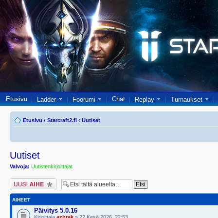
Etusivu
Chat
Ladder
Foorumi
Replay
Turnaukset
Etusivu
‹
Starcraft2.fi
‹
Uutiset
Uutiset
Valvoja:
Uutistenkirjoittajat
Lähetä uusi viesti
AIHEET
Päivitys 5.0.16
Kirjoittaja
azhrak
» 22 Kesä 2026, 22:53