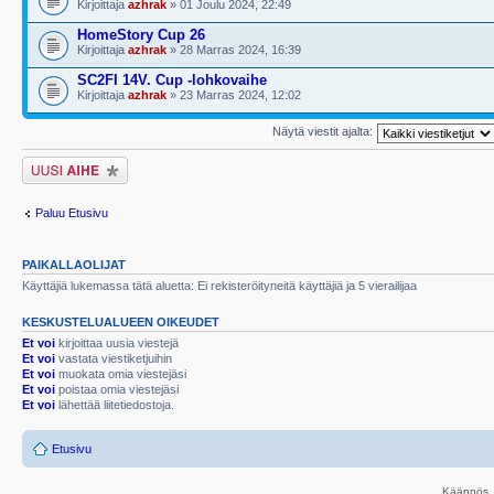
Kirjoittaja
azhrak
» 01 Joulu 2024, 22:49
HomeStory Cup 26
Kirjoittaja
azhrak
» 28 Marras 2024, 16:39
SC2FI 14V. Cup -lohkovaihe
Kirjoittaja
azhrak
» 23 Marras 2024, 12:02
Näytä viestit ajalta:
Lähetä uusi viesti
Paluu Etusivu
PAIKALLAOLIJAT
Käyttäjiä lukemassa tätä aluetta: Ei rekisteröityneitä käyttäjiä ja 5 vierailijaa
KESKUSTELUALUEEN OIKEUDET
Et voi
kirjoittaa uusia viestejä
Et voi
vastata viestiketjuihin
Et voi
muokata omia viestejäsi
Et voi
poistaa omia viestejäsi
Et voi
lähettää liitetiedostoja.
Etusivu
Käännös, 