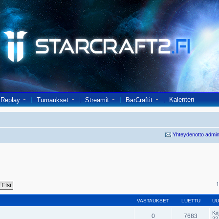
Kalenteri
Replay
Turnaukset
Streamit
BarCraftit
Yhteydenotto admin
1
VASTAUKSET
LUETTU
UU
Kir
0
7683
22