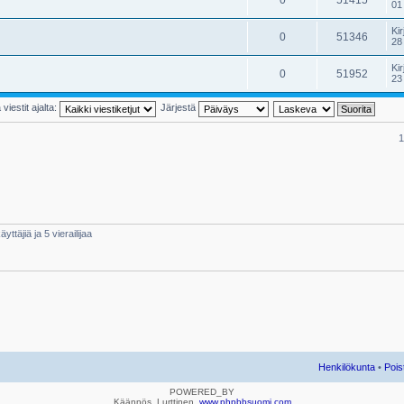
01
Kir
0
51346
28
Kir
0
51952
23
viestit ajalta:
Järjestä
1
yttäjiä ja 5 vierailijaa
Henkilökunta
•
Pois
POWERED_BY
Käännös, Lurttinen,
www.phpbbsuomi.com