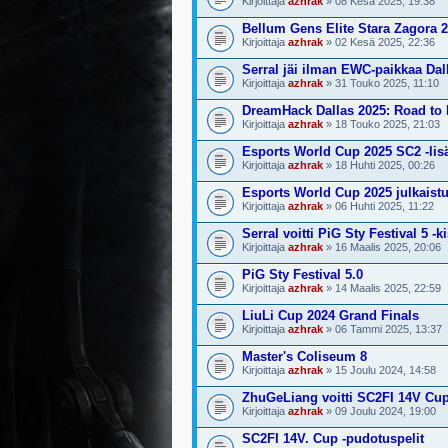
Kirjoittaja
azhrak
» 08 Kesä 2025, 19:38
Bellum Gens Elite Stara Zagora 
Kirjoittaja
azhrak
» 02 Kesä 2025, 22:36
Serral jäi ilman EWC-paikkaa Dal
Kirjoittaja
azhrak
» 31 Touko 2025, 11:10
DreamHack Dallas 2025: Road t
Kirjoittaja
azhrak
» 18 Touko 2025, 21:03
Esports World Cup 2025 SC2 -lisät
Kirjoittaja
azhrak
» 18 Huhti 2025, 00:26
Esports World Cup 2025 julkaistu
Kirjoittaja
azhrak
» 06 Huhti 2025, 11:22
Serral voitti PiG Sty Festival 5 -k
Kirjoittaja
azhrak
» 16 Maalis 2025, 20:06
PiG Sty Festival 5.0
Kirjoittaja
azhrak
» 14 Maalis 2025, 22:59
LiuLi Cup 2024 Grand Finals
Kirjoittaja
azhrak
» 06 Tammi 2025, 13:37
Master's Coliseum 8
Kirjoittaja
azhrak
» 15 Joulu 2024, 14:58
ZhuGeLiang voitti SC2FI 14V Cu
Kirjoittaja
azhrak
» 09 Joulu 2024, 19:00
SC2FI 14V. Cup -pudotuspelit