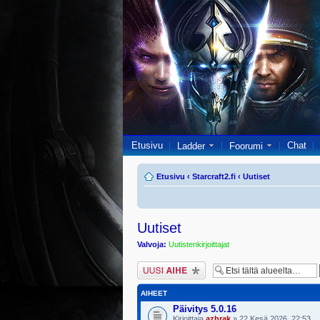
Etusivu
Chat
Ladder
Foorumi
Etusivu
‹
Starcraft2.fi
‹
Uutiset
Uutiset
Valvoja:
Uutistenkirjoittajat
Lähetä uusi viesti
AIHEET
Päivitys 5.0.16
Kirjoittaja
azhrak
» 22 Kesä 2026, 22:53