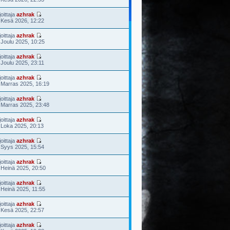
joittaja
azhrak
 Kesä 2026, 12:22
joittaja
azhrak
 Joulu 2025, 10:25
joittaja
azhrak
 Joulu 2025, 23:11
joittaja
azhrak
 Marras 2025, 16:19
joittaja
azhrak
 Marras 2025, 23:48
joittaja
azhrak
 Loka 2025, 20:13
joittaja
azhrak
 Syys 2025, 15:54
joittaja
azhrak
 Heinä 2025, 20:50
joittaja
azhrak
 Heinä 2025, 11:55
joittaja
azhrak
 Kesä 2025, 22:57
joittaja
azhrak