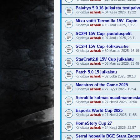
Päivitys 5.0.16 julkaistu testipalv
Kirjoittaja
azhrak
» 04 Kesä 2026, 12:22
Mixu voitti Terranilla 15V. Cupin
Kirjoittaja
azhrak
» 15 Joulu 2025, 10:25
SC2FI 15V Cup -pudotuspelit
Kirjoittaja
azhrak
» 07 Joulu 2025, 23:11
SC2FI 15V Cup -lohkovaihe
Kirjoittaja
azhrak
» 30 Marras 2025, 16:19
StarCraft2.fi 15V Cup julkaistu
Kirjoittaja
azhrak
» 06 Marras 2025, 23:48
Patch 5.0.15 julkaistu
Kirjoittaja
azhrak
» 02 Loka 2025, 20:13
Maestros of the Game 2025
Kirjoittaja
azhrak
» 27 Syys 2025, 15:54
Serralille kolmas maailmanmest
Kirjoittaja
azhrak
» 27 Heinä 2025, 20:50
Esports World Cup 2025
Kirjoittaja
azhrak
» 21 Heinä 2025, 11:55
HomeStory Cup 27
Kirjoittaja
azhrak
» 24 Kesä 2025, 22:57
Serral hopealle BGE Stara Zagor