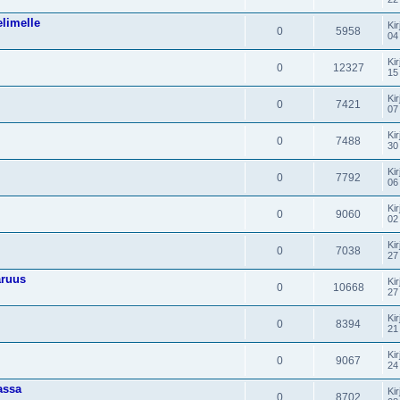
elimelle
Kir
0
5958
04
Kir
0
12327
15
Kir
0
7421
07
Kir
0
7488
30
Kir
0
7792
06
Kir
0
9060
02
Kir
0
7038
27
aruus
Kir
0
10668
27
Kir
0
8394
21
Kir
0
9067
24
assa
Kir
0
8702