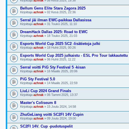
Kirjoittaja
azhrak
» 08 Kesä 2025, 19:38
Bellum Gens Elite Stara Zagora 2025
Kirjoittaja
azhrak
» 02 Kesä 2025, 22:36
Serral jäi ilman EWC-paikkaa Dallasissa
Kirjoittaja
azhrak
» 31 Touko 2025, 11:10
DreamHack Dallas 2025: Road to EWC
Kirjoittaja
azhrak
» 18 Touko 2025, 21:03
Esports World Cup 2025 SC2 -lisätietoja julki
Kirjoittaja
azhrak
» 18 Huhti 2025, 00:26
Esports World Cup 2025 julkaistu - ESL Pro Tour lakkautettu
Kirjoittaja
azhrak
» 06 Huhti 2025, 11:22
Serral voitti PiG Sty Festival 5 -kisan
Kirjoittaja
azhrak
» 16 Maalis 2025, 20:06
PiG Sty Festival 5.0
Kirjoittaja
azhrak
» 14 Maalis 2025, 22:59
LiuLi Cup 2024 Grand Finals
Kirjoittaja
azhrak
» 06 Tammi 2025, 13:37
Master's Coliseum 8
Kirjoittaja
azhrak
» 15 Joulu 2024, 14:58
ZhuGeLiang voitti SC2FI 14V Cupin
Kirjoittaja
azhrak
» 09 Joulu 2024, 19:00
SC2FI 14V. Cup -pudotuspelit