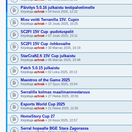
Päivitys 5.0.16 julkaistu testipalvelimelle
Kirjoittaja
azhrak
» 04 Kesä 2026, 12:22
Mixu voitti Terranilla 15V. Cupin
Kirjoittaja
azhrak
» 15 Joulu 2025, 10:25
SC2FI 15V Cup -pudotuspelit
Kirjoittaja
azhrak
» 07 Joulu 2025, 23:11
SC2FI 15V Cup -lohkovaihe
Kirjoittaja
azhrak
» 30 Marras 2025, 16:19
StarCraft2.fi 15V Cup julkaistu
Kirjoittaja
azhrak
» 06 Marras 2025, 23:48
Patch 5.0.15 julkaistu
Kirjoittaja
azhrak
» 02 Loka 2025, 20:13
Maestros of the Game 2025
Kirjoittaja
azhrak
» 27 Syys 2025, 15:54
Serralille kolmas maailmanmestaruus
Kirjoittaja
azhrak
» 27 Heinä 2025, 20:50
Esports World Cup 2025
Kirjoittaja
azhrak
» 21 Heinä 2025, 11:55
HomeStory Cup 27
Kirjoittaja
azhrak
» 24 Kesä 2025, 22:57
Serral hopealle BGE Stara Zagorassa