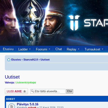
Etusivu
Chat
Ladder
Foorumi
Replay
Turnaukset
Etusivu
‹
Starcraft2.fi
‹
Uutiset
Uutiset
Valvoja:
Uutistenkirjoittajat
Lähetä uusi viesti
AIHEET
Päivitys 5.0.16
Kirjoittaja
azhrak
» 22 Kesä 2026, 22:53