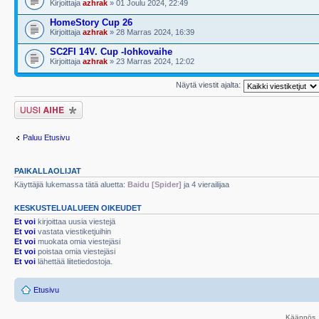
Kirjoittaja
azhrak
» 01 Joulu 2024, 22:49
HomeStory Cup 26
Kirjoittaja
azhrak
» 28 Marras 2024, 16:39
SC2FI 14V. Cup -lohkovaihe
Kirjoittaja
azhrak
» 23 Marras 2024, 12:02
Näytä viestit ajalta:
Lähetä uusi viesti
Paluu Etusivu
PAIKALLAOLIJAT
Käyttäjiä lukemassa tätä aluetta:
Baidu [Spider]
ja 4 vierailijaa
KESKUSTELUALUEEN OIKEUDET
Et voi
kirjoittaa uusia viestejä
Et voi
vastata viestiketjuihin
Et voi
muokata omia viestejäsi
Et voi
poistaa omia viestejäsi
Et voi
lähettää liitetiedostoja.
Etusivu
Käännös, 